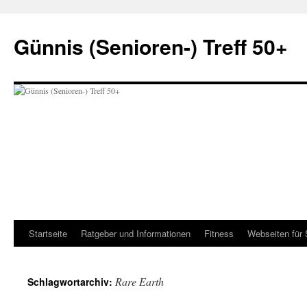
Zum
Inhalt
Günnis (Senioren-) Treff 50+
springen
Startseite
Ratgeber und Informationen
Fitness
Webseiten für 
Rare Earth
Schlagwortarchiv: