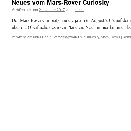
Neues vom Mars-Rover Curiosity
Veröffentlicht am
21. Januar 2017
von
guenni
Der Mars-Rover Curiosity landete ja am 6. August 2012 auf dem r
über die Oberfläche des roten Planeten. Noch immer kommen be
Veröffentlicht unter
Natur
|
Verschlagwortet mit
Curiosity
,
Mars
,
Rover
|
Komm