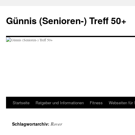
Zum
Inhalt
Günnis (Senioren-) Treff 50+
springen
Startseite
Ratgeber und Informationen
Fitness
Webseiten für 
Rover
Schlagwortarchiv: