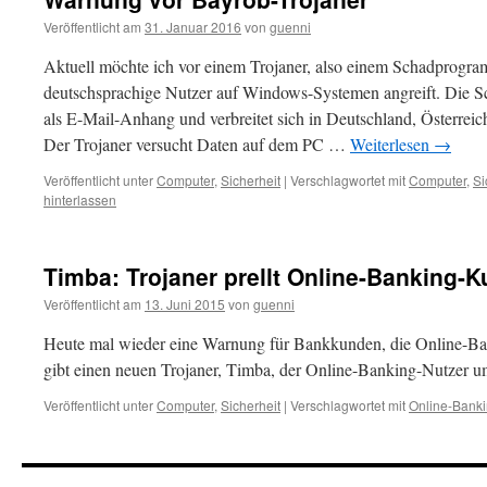
Veröffentlicht am
31. Januar 2016
von
guenni
Aktuell möchte ich vor einem Trojaner, also einem Schadprogr
deutschsprachige Nutzer auf Windows-Systemen angreift. Die
als E-Mail-Anhang und verbreitet sich in Deutschland, Österreic
Der Trojaner versucht Daten auf dem PC …
Weiterlesen
→
Veröffentlicht unter
Computer
,
Sicherheit
|
Verschlagwortet mit
Computer
,
Si
hinterlassen
Timba: Trojaner prellt Online-Banking-
Veröffentlicht am
13. Juni 2015
von
guenni
Heute mal wieder eine Warnung für Bankkunden, die Online-Ba
gibt einen neuen Trojaner, Timba, der Online-Banking-Nutzer um
Veröffentlicht unter
Computer
,
Sicherheit
|
Verschlagwortet mit
Online-Bank