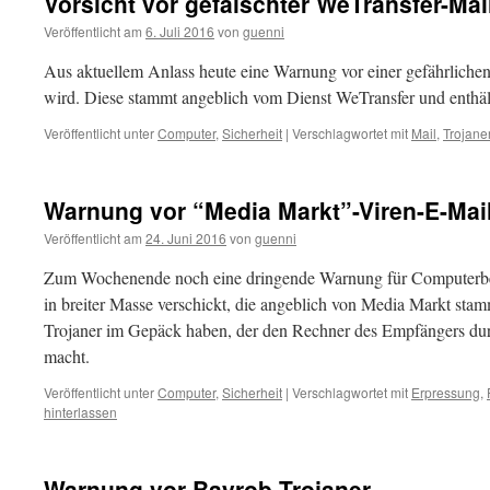
Vorsicht vor gefälschter WeTransfer-Mail
Veröffentlicht am
6. Juli 2016
von
guenni
Aus aktuellem Anlass heute eine Warnung vor einer gefährlichen
wird. Diese stammt angeblich vom Dienst WeTransfer und enthä
Veröffentlicht unter
Computer
,
Sicherheit
|
Verschlagwortet mit
Mail
,
Trojane
Warnung vor “Media Markt”-Viren-E-Mai
Veröffentlicht am
24. Juni 2016
von
guenni
Zum Wochenende noch eine dringende Warnung für Computerb
in breiter Masse verschickt, die angeblich von Media Markt st
Trojaner im Gepäck haben, der den Rechner des Empfängers du
macht.
Veröffentlicht unter
Computer
,
Sicherheit
|
Verschlagwortet mit
Erpressung
,
hinterlassen
Warnung vor Bayrob-Trojaner