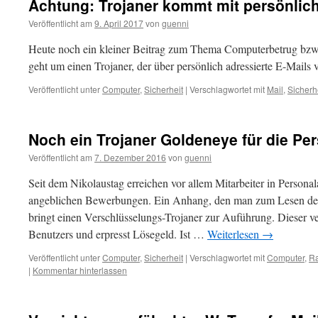
Achtung: Trojaner kommt mit persönlich
Veröffentlicht am
9. April 2017
von
guenni
Heute noch ein kleiner Beitrag zum Thema Computerbetrug bzw
geht um einen Trojaner, der über persönlich adressierte E-Mails ve
Veröffentlicht unter
Computer
,
Sicherheit
|
Verschlagwortet mit
Mail
,
Sicherh
Noch ein Trojaner Goldeneye für die Pe
Veröffentlicht am
7. Dezember 2016
von
guenni
Seit dem Nikolaustag erreichen vor allem Mitarbeiter in Persona
angeblichen Bewerbungen. Ein Anhang, den man zum Lesen der
bringt einen Verschlüsselungs-Trojaner zur Auführung. Dieser ve
Benutzers und erpresst Lösegeld. Ist …
Weiterlesen
→
Veröffentlicht unter
Computer
,
Sicherheit
|
Verschlagwortet mit
Computer
,
R
|
Kommentar hinterlassen