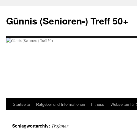
Zum
Inhalt
Günnis (Senioren-) Treff 50+
springen
Startseite
Ratgeber und Informationen
Fitness
Webseiten für 
Trojaner
Schlagwortarchiv: