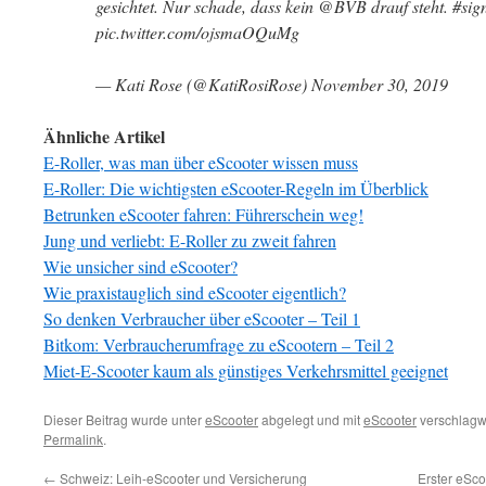
gesichtet. Nur schade, dass kein @BVB drauf steht. #s
pic.twitter.com/ojsmaOQuMg
— Kati Rose (@KatiRosiRose) November 30, 2019
Ähnliche Artikel
E-Roller, was man über eScooter wissen muss
E-Roller: Die wichtigsten eScooter-Regeln im Überblick
Betrunken eScooter fahren: Führerschein weg!
Jung und verliebt: E-Roller zu zweit fahren
Wie unsicher sind eScooter?
Wie praxistauglich sind eScooter eigentlich?
So denken Verbraucher über eScooter – Teil 1
Bitkom: Verbraucherumfrage zu eScootern – Teil 2
Miet-E-Scooter kaum als günstiges Verkehrsmittel geeignet
Dieser Beitrag wurde unter
eScooter
abgelegt und mit
eScooter
verschlagwo
Permalink
.
←
Schweiz: Leih-eScooter und Versicherung
Erster eSco