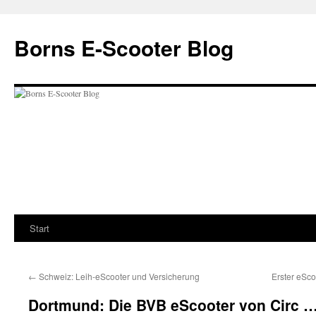
Zum
Inhalt
Borns E-Scooter Blog
springen
Start
←
Schweiz: Leih-eScooter und Versicherung
Erster eSco
Dortmund: Die BVB eScooter von Circ 