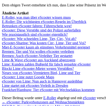
Dem obigen Tweet entnehme ich nun, dass Lime seine Präsenz im Wes
Ähnliche Artikel
E-Roller, was man über eScooter wissen muss
E-Roller: Die wichtigsten eScooter-Regeln im Überblick
Betrunken eScooter fahren: Führerschein weg!
eScooter: Diese Verstöße sind der Polizei aufgefallen
Wie praxistauglich sind eScooter eigentlich?
eScooter: Wie schneiden Lime, Tier, Circ, Voi ab?
eScooter-Sharing: Was kosten Circ, Lime, Tier und Voi?
Miet-E-Scooter kaum als günstiges Verkehrsmittel geeignet
Bremen: Tier und Voi wollen eScooter verleihen
Bremen: Auch eScooter-Verleiher Tier gestartet
Lime & Wave eScooter aus Auckland abgezogen
Lime: Kunden zahlen Bußgeld für falsch geparkte eScooter
Blockt Lime eScooter-Mieter wegen Verstößen?
Neues von eScooter-Vermietern Bird, Lime und Tier
eScooter: Lime nutzt Google Maps
eScooter von Lime: Nun auch in Hannover ausleihbar
Lime startet mit eScooter-Verleih in Dresden
Frankfurt/Hamburg: Tier eScooter mit Wechselakkus kommen
Dieser Beitrag wurde unter
E-Roller
abgelegt und mit
eScooter
versch
←
eScooter: Parkverbotszonen auf Weihnachtsmärkten