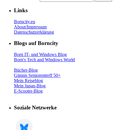
Links
Borncity.eu
About/Impressum
Datenschutzerklärung
Blogs auf Borncity
Born IT- und Windows Blog
Born's Tech and Windows World
Bücher-Blog
Günnis Seniorentreff 50+
Mein Reiseblog
Mein Japan-Blog
E-Scooter-Blog
Soziale Netzwerke