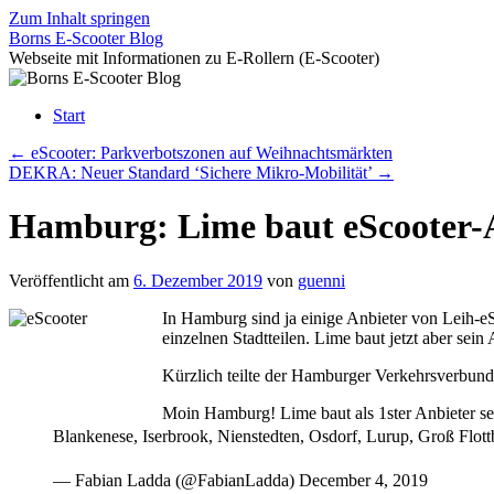
Zum Inhalt springen
Borns E-Scooter Blog
Webseite mit Informationen zu E-Rollern (E-Scooter)
Start
←
eScooter: Parkverbotszonen auf Weihnachtsmärkten
DEKRA: Neuer Standard ‘Sichere Mikro-Mobilität’
→
Hamburg: Lime baut eScooter-
Veröffentlicht am
6. Dezember 2019
von
guenni
In Hamburg sind ja einige Anbieter von Leih-eS
einzelnen Stadtteilen. Lime baut jetzt aber sein
Kürzlich teilte der Hamburger Verkehrsverbund 
Moin Hamburg! Lime baut als 1ster Anbieter sei
Blankenese, Iserbrook, Nienstedten, Osdorf, Lurup, Groß Flot
— Fabian Ladda (@FabianLadda) December 4, 2019