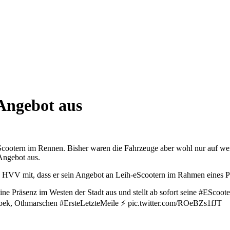
Angebot aus
cootern im Rennen. Bisher waren die Fahrzeuge aber wohl nur auf weni
 Angebot aus.
HVV mit, dass er sein Angebot an Leih-eScootern im Rahmen eines Pilo
ne Präsenz im Westen der Stadt aus und stellt ab sofort seine #EScoote
tbek, Othmarschen #ErsteLetzteMeile ⚡️ pic.twitter.com/ROeBZs1fJT