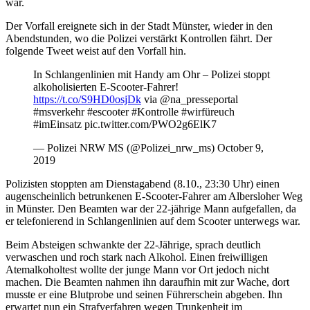
war.
Der Vorfall ereignete sich in der Stadt Münster, wieder in den
Abendstunden, wo die Polizei verstärkt Kontrollen fährt. Der
folgende Tweet weist auf den Vorfall hin.
In Schlangenlinien mit Handy am Ohr – Polizei stoppt
alkoholisierten E-Scooter-Fahrer!
https://t.co/S9HD0osjDk
via @na_presseportal
#msverkehr #escooter #Kontrolle #wirfüreuch
#imEinsatz pic.twitter.com/PWO2g6ElK7
— Polizei NRW MS (@Polizei_nrw_ms) October 9,
2019
Polizisten stoppten am Dienstagabend (8.10., 23:30 Uhr) einen
augenscheinlich betrunkenen E-Scooter-Fahrer am Albersloher Weg
in Münster. Den Beamten war der 22-jährige Mann aufgefallen, da
er telefonierend in Schlangenlinien auf dem Scooter unterwegs war.
Beim Absteigen schwankte der 22-Jährige, sprach deutlich
verwaschen und roch stark nach Alkohol. Einen freiwilligen
Atemalkoholtest wollte der junge Mann vor Ort jedoch nicht
machen. Die Beamten nahmen ihn daraufhin mit zur Wache, dort
musste er eine Blutprobe und seinen Führerschein abgeben. Ihn
erwartet nun ein Strafverfahren wegen Trunkenheit im