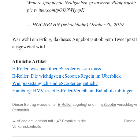
Weitere spannende Neuigkeiten zu unserem Pilotprojekt
pic.twitter.com/pOU9WIyvpK
— HOCHBAHN (@hochbahn) October 30, 2019
War wohl ein Erfolg, da dieses Angebot laut obigem Tweet jetzt
ausgeweitet wird.
Ähnliche Artikel
E-Roller, was man über eScooter wissen muss
E-Roller: Die wichtigsten eScooter-Regeln im Überblick
Wie praxistauglich sind eScooter eigentlich?
Hamburg: HVV testet E-Roller-Verleih am Bahnhofszubringer
Dieser Beitrag wurde unter
E-Roller
abgelegt und mit
eScooter
verschlagwor
Permalink
.
←
eScooter: Jodelnd mit 1,47 Promille in die
Elmoto 
Verkehrskontrolle