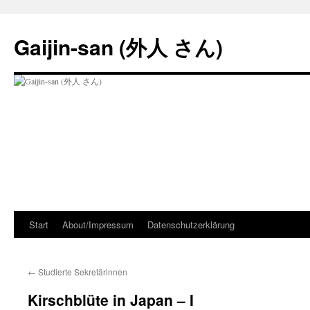
Zum
Inhalt
Gaijin-san (外人 さん)
springen
Start
About/Impressum
Datenschutzerklärung
←
Studierte Sekretärinnen
Kirschblüte in Japan – I