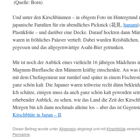
(Quelle: Born)
Und unter den Kirschbäumen – in obigem Foto im Hintergrund re
japanische Familien für ein abendliches Picknick (花見,
hanami
)
Plastikfolie – und darüber eine Decke. Darauf hockten dann Mä
waren in fröhliches Palaver vertieft. Dabei wurden Reisbällchen
gegessen und das allgegenwärtige Asahi-Bier getrunken.
Mir ist noch der Anblick eines vielleicht 16 jährigen Mädchens 
Magnum-Bierflasche den Männern kräftig einschenkte. An was 
mit dem Chefingenieur nur rumlief und später in einem Fischrest
ganz schön kalt. Die Japaner waren teilweise recht dünn bekleid
Ich schätze, einigen muss da auch ganz schön kalt geworden sei
erhebender Anblick, zu sehen, wie das Land die Zeit der Kirschb
Morgen bin ich dann nochmals alleine los – aber das ist Gegens
Kirschblüte in Japan – II
.
Dieser Beitrag wurde unter
Allgemein
abgelegt und mit
Kirschblüte
verschla
Permalink
.