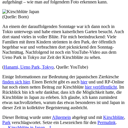
aufgehängt – wie man auf folgendem Foto erkennen kann.
(Quelle: Born)
An einem der darauffolgenden Sonntage war ich dann noch in
Tokio unterwegs und habe einen kaiserlichen Garten besucht. Auch
dort stand vieles in voller Blüte. Für mich beeindruckend: Viele
Familien mit ihren Kindern strömten in den Park, der öffentlich
begehbar war und verbrachten dort picknickend den Sonntag-
Nachmittag. Nachfolgend ist noch ein YouTube-Video aus dem
Ueno Park in Tokyo zur Zeit der Kirschblüte zu sehen.
(
Hanami, Ueno Park, Tokyo
, Quelle: YouTube)
Einige Informationen zur Bedeutung der japanischen Zierkirsche
finden sich hier
. Einen Bericht gibt es auch
hier
und und RP-Online
hat noch einen netten Beitrag zur Kirschblüte
hier veröffentlicht
. Im
Rückblick bin ich sehr dankbar, dass ich die Möglichkeit hatte, die
Kirschblüte in Japan zu erleben. Ich glaube, ich kann zumindest
etwas nachvollziehen, warum das etwas besonderes ist und Japan in
dieser Zeit in kollektive Begeisterung ausbricht.
Dieser Beitrag wurde unter
Allgemein
abgelegt und mit
Kirschblüte
,
Park
verschlagwortet. Setze ein Lesezeichen für den
Permalink
.
←
Kirschblüte in Japan – I