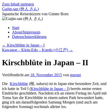
Zum Inhalt springen
Gaijin-san (外人 さん)
Japanische Reiseskizzen von Günter Born
Start
About/Impressum
Datenschutzerklärung
←
Kirschblüte in Japan – I
Kawagoe – Klein-Edo – Koedo (小江戸)
→
Kirschblüte in Japan – II
Veröffentlicht am
18. November 2015
von
guenni
Die
Kirschblüte
(桜,
sakura
) ist in Japan eine besondere Zeit, und
ich hatte in Teil I (
Kirschblüte in Japan – I
) bereits meine ersten
Eindrücke geschildert. Nachdem ich an einem Freitag im April mit
Toma San die Kirschblüte in einem nahen Park bewundert hatte,
ging ich am darauffolgenden Samstag Morgen (und auch am
folgenden Sonntag) nochmals alleine los.