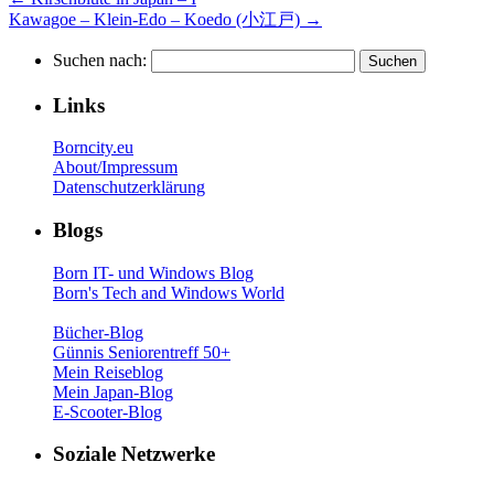
Kawagoe – Klein-Edo – Koedo (小江戸)
→
Suchen nach:
Links
Borncity.eu
About/Impressum
Datenschutzerklärung
Blogs
Born IT- und Windows Blog
Born's Tech and Windows World
Bücher-Blog
Günnis Seniorentreff 50+
Mein Reiseblog
Mein Japan-Blog
E-Scooter-Blog
Soziale Netzwerke