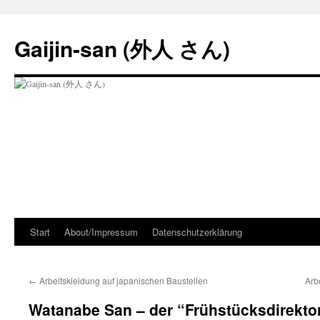
Zum
Inhalt
Gaijin-san (外人 さん)
springen
Start
About/Impressum
Datenschutzerklärung
←
Arbeitskleidung auf japanischen Baustellen
Arb
Watanabe San – der “Frühstücksdirekto