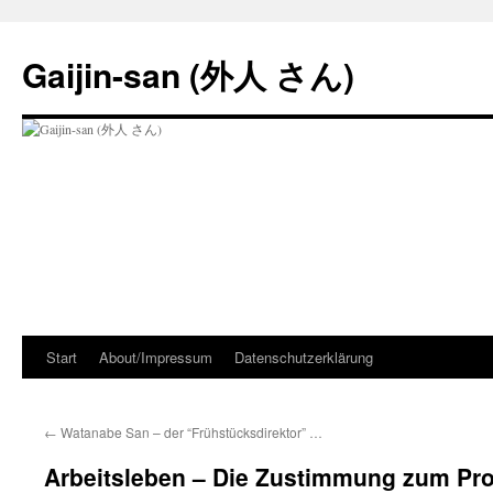
Zum
Inhalt
Gaijin-san (外人 さん)
springen
Start
About/Impressum
Datenschutzerklärung
←
Watanabe San – der “Frühstücksdirektor” …
Arbeitsleben – Die Zustimmung zum Pro