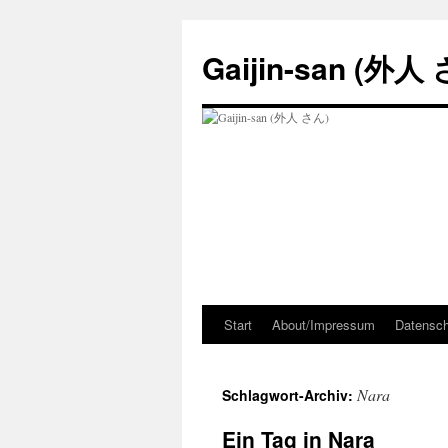
Zum
Inhalt
Gaijin-san (外人
springen
Start
About/Impressum
Datensch
Nara
Schlagwort-Archiv:
Ein Tag in Nara