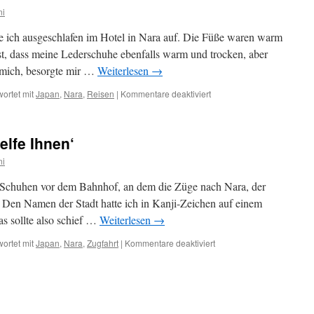
ni
ich ausgeschlafen im Hotel in Nara auf. Die Füße waren warm
est, dass meine Lederschuhe ebenfalls warm und trocken, aber
 mich, besorgte mir …
Weiterlesen
→
ortet mit
Japan
,
Nara
,
Reisen
|
Kommentare deaktiviert
für
Ein
Tag
in
elfe Ihnen‘
Nara
ni
n Schuhen vor dem Bahnhof, an dem die Züge nach Nara, der
. Den Namen der Stadt hatte ich in Kanji-Zeichen auf einem
s sollte also schief …
Weiterlesen
→
ortet mit
Japan
,
Nara
,
Zugfahrt
|
Kommentare deaktiviert
für
Lost
in
Pampa
–
‚Ich