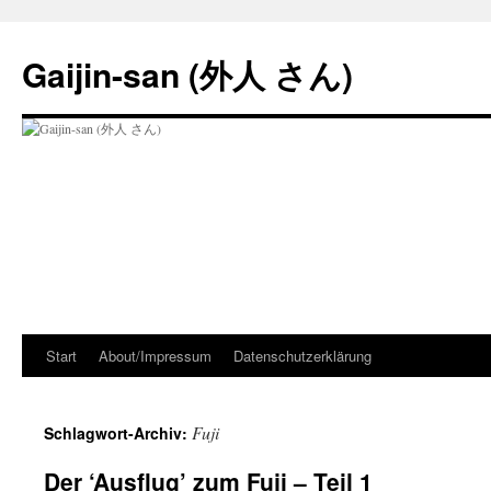
Zum
Inhalt
Gaijin-san (外人 さん)
springen
Start
About/Impressum
Datenschutzerklärung
Fuji
Schlagwort-Archiv:
Der ‘Ausflug’ zum Fuji – Teil 1