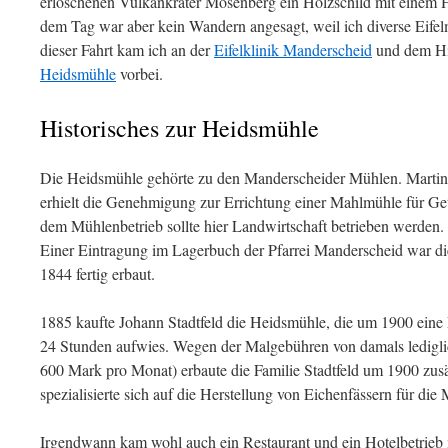
erloschenen Vulkankrater Mosenberg ein Holzschild mit einem 
dem Tag war aber kein Wandern angesagt, weil ich diverse Eifel
dieser Fahrt kam ich an der
Eifelklinik Manderscheid
und dem Hi
Heidsmühle
vorbei.
Historisches zur Heidsmühle
Die Heidsmühle gehörte zu den Manderscheider Mühlen. Martin
erhielt die Genehmigung zur Errichtung einer Mahlmühle für Ge
dem Mühlenbetrieb sollte hier Landwirtschaft betrieben werden.
Einer Eintragung im Lagerbuch der Pfarrei Manderscheid war di
1844 fertig erbaut.
1885 kaufte Johann Stadtfeld die Heidsmühle, die um 1900 eine
24 Stunden aufwies. Wegen der Malgebühren von damals ledigli
600 Mark pro Monat) erbaute die Familie Stadtfeld um 1900 zusä
spezialisierte sich auf die Herstellung von Eichenfässern für die
Irgendwann kam wohl auch ein Restaurant und ein Hotelbetrieb m