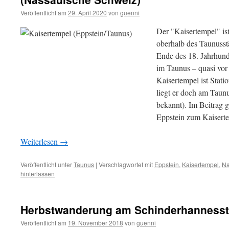
Veröffentlicht am
29. April 2020
von
guenni
Der "Kaisertempel" is
oberhalb des Taunusst
Ende des 18. Jahrhunde
im Taunus – quasi vor
Kaisertempel ist Stat
liegt er doch am Taunu
bekannt). Im Beitrag 
Eppstein zum Kaisert
Weiterlesen
→
Veröffentlicht unter
Taunus
|
Verschlagwortet mit
Eppstein
,
Kaisertempel
,
Na
hinterlassen
Herbstwanderung am Schinderhannesst
Veröffentlicht am
19. November 2018
von
guenni