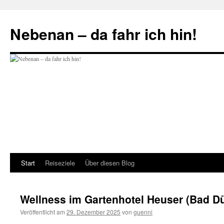
Zum
Inhalt
Nebenan – da fahr ich hin!
springen
Start
Reiseziele
Über diesen Blog
Wellness im Gartenhotel Heuser (Bad Dü
Veröffentlicht am
29. Dezember 2025
von
guenni