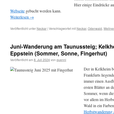
Hier einige Eindrücke a
Webseite
gebucht werden kann.
Weiterlesen
→
Veröffentlicht unter
Neckar
|
Verschlagwortet mit
Neckar
,
Odenwald
,
Wellne
Juni-Wanderung am Taunussteig; Kelkhe
Eppstein (Sommer, Sonne, Fingerhut)
Veröffentlicht am
8. Juli 2024
von
guenni
Der in Kelkheim b
Frankfurts liegend
immer einen Ausfl
ersten Blätter an
Sommer, wenn die 
vor allem im Herb
Wald in ein Farben
Herbstwanderung a