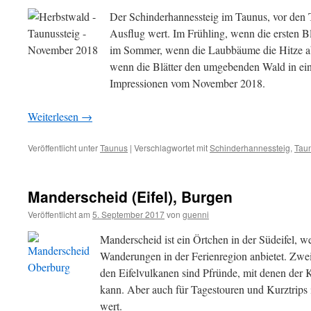
Der Schinderhannessteig im Taunus, vor den T
Ausflug wert. Im Frühling, wenn die ersten
im Sommer, wenn die Laubbäume die Hitze abh
wenn die Blätter den umgebenden Wald in ein
Impressionen vom November 2018.
Weiterlesen
→
Veröffentlicht unter
Taunus
|
Verschlagwortet mit
Schinderhannessteig
,
Tau
Manderscheid (Eifel), Burgen
Veröffentlicht am
5. September 2017
von
guenni
Manderscheid ist ein Örtchen in der Südeifel, w
Wanderungen in der Ferienregion anbietet. Zwe
den Eifelvulkanen sind Pfründe, mit denen der
kann. Aber auch für Tagestouren und Kurztrips
wert.