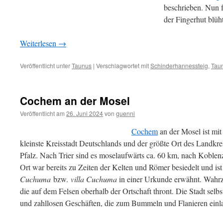
beschrieben. Nun 
der Fingerhut blüht
Weiterlesen
→
Veröffentlicht unter
Taunus
|
Verschlagwortet mit
Schinderhannessteig
,
Tau
Cochem an der Mosel
Veröffentlicht am
26. Juni 2024
von
guenni
Cochem
an der Mosel ist mi
kleinste Kreisstadt Deutschlands und der größte Ort des Landkr
Pfalz. Nach Trier sind es moselaufwärts ca. 60 km, nach Koblen
Ort war bereits zu Zeiten der Kelten und Römer besiedelt und ist
Cuchuma
bzw.
villa Cuchuma
in einer Urkunde erwähnt. Wahrz
die auf dem Felsen oberhalb der Ortschaft thront. Die Stadt selbst
und zahllosen Geschäften, die zum Bummeln und Flanieren einla