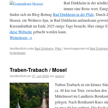
Bad Dürkheim in der nördlich
immer eine Reise wert. Eini
finden sich im Blog-Beitrag
Bad Dürkheim in der Pfalz
. Durch Z
Heuser, ein Wellness-Spa, in Bad Dürkheim aufmerksam geworde
Kurzaufenthalt im Ende 2025 einige Tage besucht. Hier einige 
diese Webseite
gebucht werden kann.
Weiterlesen
→
Veröffentlicht unter
Bad Dürkheim
,
Pfalz
|
Verschlagwortet mit
Bad Dürkhei
hinterlassen
Traben-Trabach / Mosel
Veröffentlicht am
27. Juli 2025
von
guenni
Traben-Trarbach ist ein kleines S
ca. 40 km von Trier, zwischen den
Mittelmosel im Landkreis Bernkaste
gelegen. Nach Bernkastel-Kues sin
ist etwa 60 km entfernt. Die Stadt 