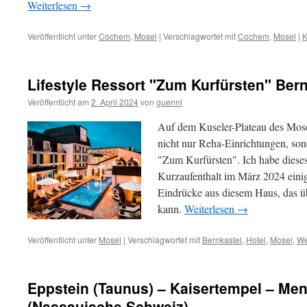
Weiterlesen
→
Veröffentlicht unter
Cochem
,
Mosel
|
Verschlagwortet mit
Cochem
,
Mosel
|
K
Lifestyle Ressort "Zum Kurfürsten" Ber
Veröffentlicht am
2. April 2024
von
guenni
Auf dem Kuseler-Plateau des Mose
nicht nur Reha-Einrichtungen, son
"Zum Kurfürsten". Ich habe diese
Kurzaufenthalt im März 2024 einig
Eindrücke aus diesem Haus, das 
kann.
Weiterlesen
→
Veröffentlicht unter
Mosel
|
Verschlagwortet mit
Bernkastel
,
Hotel
,
Mosel
,
We
Eppstein (Taunus) – Kaisertempel – Me
(Nassauische Schweiz)