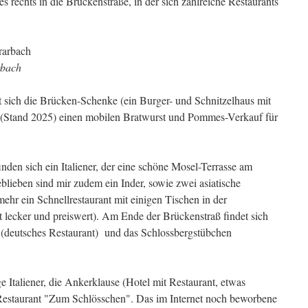
s rechts in die Brückenstraße, in der sich zahlreiche Restaurants
rbach
 sich die Brücken-Schenke (ein Burger- und Schnitzelhaus mit
s (Stand 2025) einen mobilen Bratwurst und Pommes-Verkauf für
inden sich ein Italiener, der eine schöne Mosel-Terrasse am
eblieben sind mir zudem ein Inder, sowie zwei asiatische
ehr ein Schnellrestaurant mit einigen Tischen in der
st lecker und preiswert). Am Ende der Brückenstraß findet sich
 (deutsches Restaurant) und das Schlossbergstübchen
ge Italiener, die Ankerklause (Hotel mit Restaurant, etwas
 Restaurant "Zum Schlösschen". Das im Internet noch beworbene