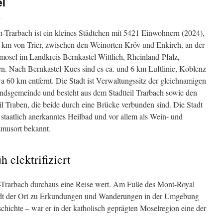
el
i
n-Trarbach ist ein kleines Städtchen mit 5421 Einwohnern (2024),
0 km von Trier, zwischen den Weinorten Kröv und Enkirch, an der
mosel im Landkreis Bernkastel-Wittlich, Rheinland-Pfalz,
en. Nach Bernkastel-Kues sind es ca. und 6 km Luftlinie, Koblenz
wa 60 km entfernt. Die Stadt ist Verwaltungssitz der gleichnamigen
ndsgemeinde und besteht aus dem Stadtteil Trarbach sowie den
il Traben, die beide durch eine Brücke verbunden sind. Die Stadt
n staatlich anerkanntes Heilbad und vor allem als Wein- und
smusort bekannt.
 elektrifiziert
-Trarbach durchaus eine Reise wert. Am Fuße des Mont-Royal
lädt der Ort zu Erkundungen und Wanderungen in der Umgebung
schichte – war er in der katholisch geprägten Moselregion eine der