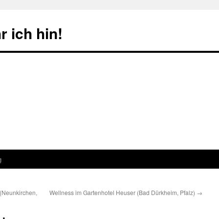
 ich hin!
g
 (Neunkirchen,
Wellness im Gartenhotel Heuser (Bad Dürkheim, Pfalz)
→