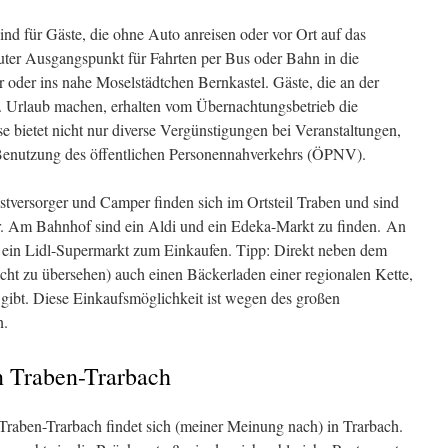
d für Gäste, die ohne Auto anreisen oder vor Ort auf das
uter Ausgangspunkt für Fahrten per Bus oder Bahn in die
 oder ins nahe Moselstädtchen Bernkastel. Gäste, die an der
. Urlaub machen, erhalten vom Übernachtungsbetrieb die
se bietet nicht nur diverse Vergünstigungen bei Veranstaltungen,
 Benutzung des öffentlichen Personennahverkehrs (ÖPNV).
stversorger und Camper finden sich im Ortsteil Traben und sind
ar. Am Bahnhof sind ein Aldi und ein Edeka-Markt zu finden. An
h ein Lidl-Supermarkt zum Einkaufen. Tipp: Direkt neben dem
cht zu übersehen) auch einen Bäckerladen einer regionalen Kette,
gibt. Diese Einkaufsmöglichkeit ist wegen des großen
n.
n Traben-Trarbach
on Traben-Trarbach findet sich (meiner Meinung nach) in Trarbach.