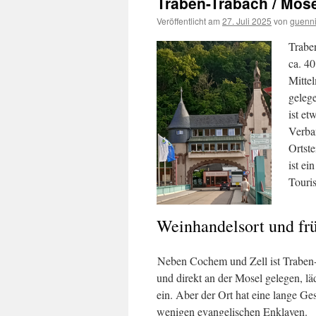
Traben-Trabach / Mos
Veröffentlicht am
27. Juli 2025
von
guenn
Trabe
ca. 4
Mittel
geleg
ist et
Verba
Ortste
ist ei
Touri
Weinhandelsort und früh
Neben Cochem und Zell ist Traben
und direkt an der Mosel gelegen, 
ein. Aber der Ort hat eine lange Ge
wenigen evangelischen Enklaven.