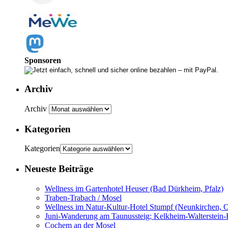
Sponsoren
Archiv
Archiv
Kategorien
Kategorien
Neueste Beiträge
Wellness im Gartenhotel Heuser (Bad Dürkheim, Pfalz)
Traben-Trabach / Mosel
Wellness im Natur-Kultur-Hotel Stumpf (Neunkirchen,
Juni-Wanderung am Taunussteig; Kelkheim-Walterstein-
Cochem an der Mosel