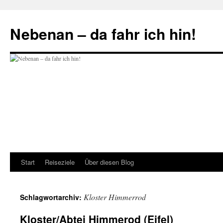
Zum
Inhalt
Nebenan – da fahr ich hin!
springen
Start
Reiseziele
Über diesen Blog
Kloster Himmerrod
Schlagwortarchiv:
Kloster/Abtei Himmerod (Eifel)