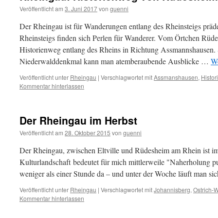
Veröffentlicht am
3. Juni 2017
von
guenni
Der Rheingau ist für Wanderungen entlang des Rheinsteigs prädes
Rheinsteigs finden sich Perlen für Wanderer. Vom Örtchen Rüdes
Historienweg entlang des Rheins in Richtung Assmannshausen. 
Niederwalddenkmal kann man atemberaubende Ausblicke …
We
Veröffentlicht unter
Rheingau
|
Verschlagwortet mit
Assmanshausen
,
Histo
Kommentar hinterlassen
Der Rheingau im Herbst
Veröffentlicht am
28. Oktober 2015
von
guenni
Der Rheingau, zwischen Eltville und Rüdesheim am Rhein ist im
Kulturlandschaft bedeutet für mich mittlerweile "Naherholung p
weniger als einer Stunde da – und unter der Woche läuft man s
Veröffentlicht unter
Rheingau
|
Verschlagwortet mit
Johannisberg
,
Ostrich-W
Kommentar hinterlassen