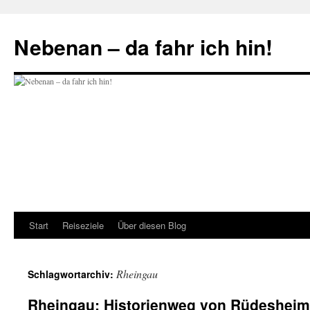
Zum
Inhalt
Nebenan – da fahr ich hin!
springen
Start
Reiseziele
Über diesen Blog
Rheingau
Schlagwortarchiv:
Rheingau: Historienweg von Rüdeshei