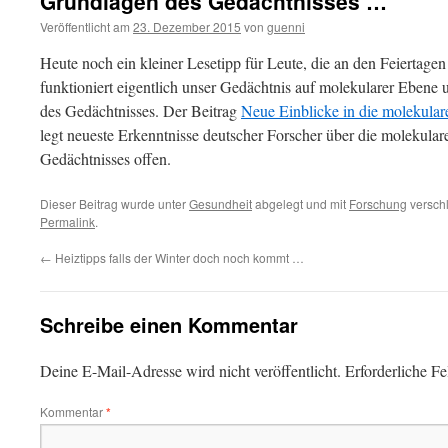
Grundlagen des Gedächtnisses …
Veröffentlicht am
23. Dezember 2015
von
guenni
Heute noch ein kleiner Lesetipp für Leute, die an den Feiertag
funktioniert eigentlich unser Gedächtnis auf molekularer Ebene
des Gedächtnisses. Der Beitrag
Neue Einblicke in die molekula
legt neueste Erkenntnisse deutscher Forscher über die molekula
Gedächtnisses offen.
Dieser Beitrag wurde unter
Gesundheit
abgelegt und mit
Forschung
verschl
Permalink
.
←
Heiztipps falls der Winter doch noch kommt …
Schreibe einen Kommentar
Deine E-Mail-Adresse wird nicht veröffentlicht.
Erforderliche Fe
Kommentar
*