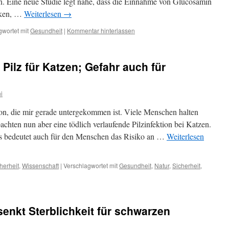
 Eine neue Studie legt nahe, dass die Einnahme von Glucosamin
nken, …
Weiterlesen
→
gwortet mit
Gesundheit
|
Kommentar hinterlassen
Pilz für Katzen; Gefahr auch für
i
ion, die mir gerade untergekommen ist. Viele Menschen halten
achten nun aber eine tödlich verlaufende Pilzinfektion bei Katzen.
s bedeutet auch für den Menschen das Risiko an …
Weiterlesen
herheit
,
Wissenschaft
|
Verschlagwortet mit
Gesundheit
,
Natur
,
Sicherheit
,
enkt Sterblichkeit für schwarzen