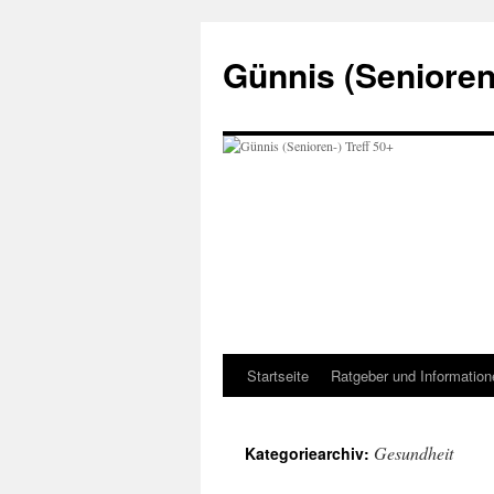
Zum
Inhalt
Günnis (Senioren-
springen
Startseite
Ratgeber und Information
Gesundheit
Kategoriearchiv: