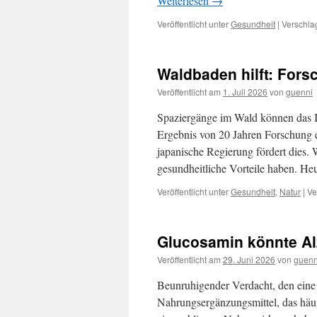
Weiterlesen
→
Veröffentlicht unter
Gesundheit
|
Verschla
Waldbaden hilft: For
Veröffentlicht am
1. Juli 2026
von
guenni
Spaziergänge im Wald können das I
Ergebnis von 20 Jahren Forschung e
japanische Regierung fördert dies
gesundheitliche Vorteile haben. H
Veröffentlicht unter
Gesundheit
,
Natur
|
Ve
Glucosamin könnte Al
Veröffentlicht am
29. Juni 2026
von
guenn
Beunruhigender Verdacht, den eine 
Nahrungsergänzungsmittel, das häu