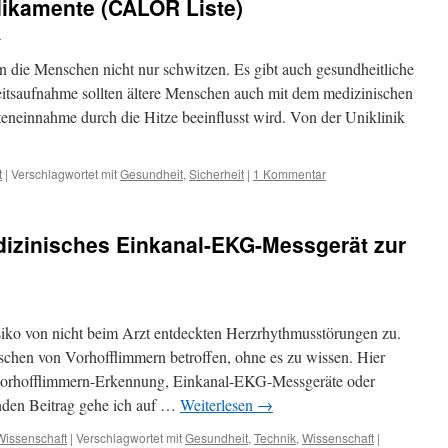
ikamente (CALOR Liste)
i
 die Menschen nicht nur schwitzen. Es gibt auch gesundheitliche
itsaufnahme sollten ältere Menschen auch mit dem medizinischen
eneinnahme durch die Hitze beeinflusst wird. Von der Uniklinik
t
|
Verschlagwortet mit
Gesundheit
,
Sicherheit
|
1 Kommentar
izinisches Einkanal-EKG-Messgerät zur
siko von nicht beim Arzt entdeckten Herzrhythmusstörungen zu.
chen von Vorhofflimmern betroffen, ohne es zu wissen. Hier
Vorhofflimmern-Erkennung, Einkanal-EKG-Messgeräte oder
nden Beitrag gehe ich auf …
Weiterlesen
→
Wissenschaft
|
Verschlagwortet mit
Gesundheit
,
Technik
,
Wissenschaft
|