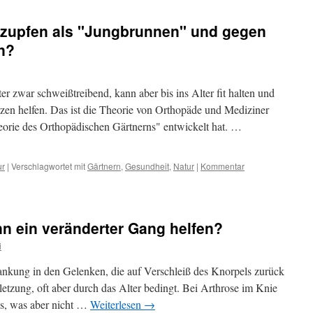
 zupfen als "Jungbrunnen" und gegen
n?
er zwar schweißtreibend, kann aber bis ins Alter fit halten und
zen helfen. Das ist die Theorie von Orthopäde und Mediziner
eorie des Orthopädischen Gärtnerns" entwickelt hat. …
ur
|
Verschlagwortet mit
Gärtnern
,
Gesundheit
,
Natur
|
Kommentar
n ein veränderter Gang helfen?
i
rankung in den Gelenken, die auf Verschleiß des Knorpels zurück
etzung, oft aber durch das Alter bedingt. Bei Arthrose im Knie
aus, was aber nicht …
Weiterlesen
→