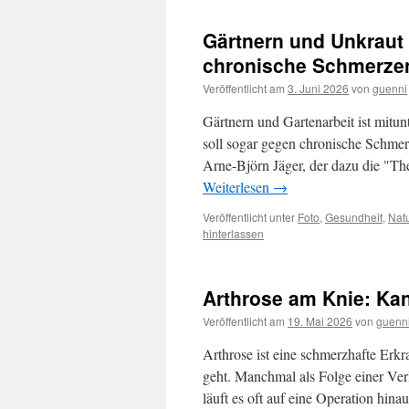
Gärtnern und Unkraut
chronische Schmerze
Veröffentlicht am
3. Juni 2026
von
guenni
Gärtnern und Gartenarbeit ist mitunt
soll sogar gegen chronische Schmer
Arne-Björn Jäger, der dazu die "Th
Weiterlesen
→
Veröffentlicht unter
Foto
,
Gesundheit
,
Nat
hinterlassen
Arthrose am Knie: Kan
Veröffentlicht am
19. Mai 2026
von
guenn
Arthrose ist eine schmerzhafte Erk
geht. Manchmal als Folge einer Verl
läuft es oft auf eine Operation hin