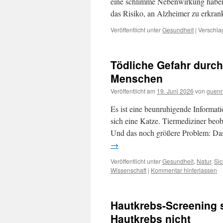
eine schlimme Nebenwirkung haben.
das Risiko, an Alzheimer zu erkra
Veröffentlicht unter
Gesundheit
|
Verschla
Tödliche Gefahr durch 
Menschen
Veröffentlicht am
19. Juni 2026
von
guenn
Es ist eine beunruhigende Informat
sich eine Katze. Tiermediziner beob
Und das noch größere Problem: Da
→
Veröffentlicht unter
Gesundheit
,
Natur
,
Sic
Wissenschaft
|
Kommentar hinterlassen
Hautkrebs-Screening s
Hautkrebs nicht