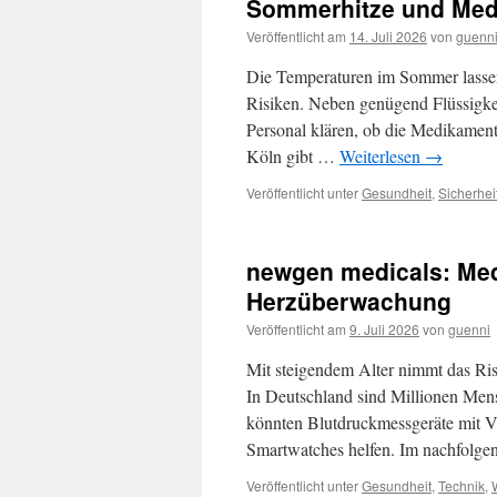
Sommerhitze und Med
Veröffentlicht am
14. Juli 2026
von
guenn
Die Temperaturen im Sommer lassen
Risiken. Neben genügend Flüssigke
Personal klären, ob die Medikament
Köln gibt …
Weiterlesen
→
Veröffentlicht unter
Gesundheit
,
Sicherhei
newgen medicals: Med
Herzüberwachung
Veröffentlicht am
9. Juli 2026
von
guenni
Mit steigendem Alter nimmt das Ri
In Deutschland sind Millionen Mens
könnten Blutdruckmessgeräte mit 
Smartwatches helfen. Im nachfolge
Veröffentlicht unter
Gesundheit
,
Technik
,