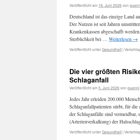
Veröffentlicht am
16. Juni 2026
von
guenn
Deutschland ist das einzige Land a
Der Nutzen ist seit Jahren umstritte
Krankenkassen abgeschafft werden.
Sterblichkeit bei …
Weiterlesen
→
Veröffentlicht unter
Gesundheit
|
Verschla
Die vier größten Risi
Schlaganfall
Veröffentlicht am
5. Juni 2026
von
guenni
Jedes Jahr erleiden 200.000 Mensch
Schlaganfallpatienten stirbt, für di
der Schlaganfälle sind vermeidbar, 
(Arterienverkalkung) der Halsschl
Veröffentlicht unter
Gesundheit
|
Verschla