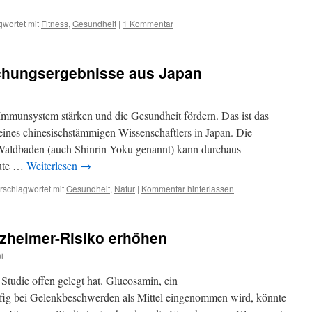
gwortet mit
Fitness
,
Gesundheit
|
1 Kommentar
schungsergebnisse aus Japan
mmunsystem stärken und die Gesundheit fördern. Das ist das
ines chinesischstämmigen Wissenschaftlers in Japan. Die
. Waldbaden (auch Shinrin Yoku genannt) kann durchaus
eute …
Weiterlesen
→
rschlagwortet mit
Gesundheit
,
Natur
|
Kommentar hinterlassen
zheimer-Risiko erhöhen
i
Studie offen gelegt hat. Glucosamin, ein
fig bei Gelenkbeschwerden als Mittel eingenommen wird, könnte