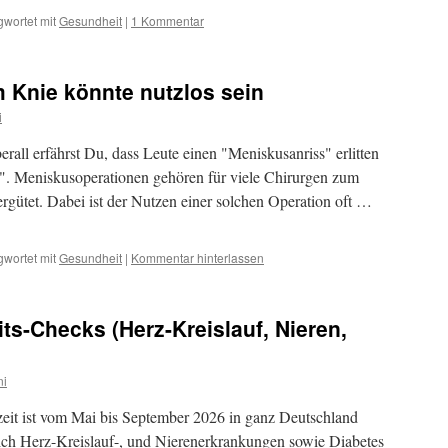
gwortet mit
Gesundheit
|
1 Kommentar
 Knie könnte nutzlos sein
i
erall erfährst Du, dass Leute einen "Meniskusanriss" erlitten
t". Meniskusoperationen gehören für viele Chirurgen zum
ergütet. Dabei ist der Nutzen einer solchen Operation oft …
gwortet mit
Gesundheit
|
Kommentar hinterlassen
s-Checks (Herz-Kreislauf, Nieren,
ni
zeit ist vom Mai bis September 2026 in ganz Deutschland
ich Herz-Kreislauf-, und Nierenerkrankungen sowie Diabetes