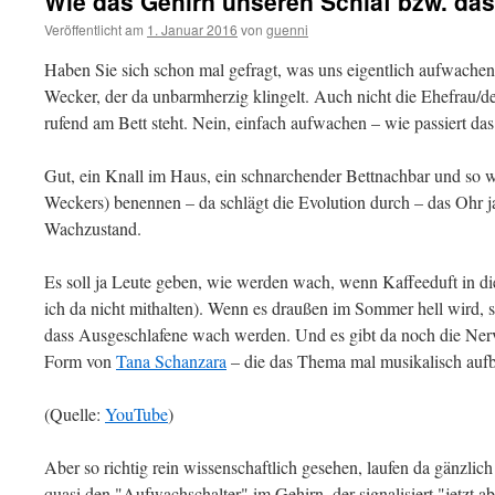
Wie das Gehirn unseren Schlaf bzw. da
Veröffentlicht am
1. Januar 2016
von
guenni
Haben Sie sich schon mal gefragt, was uns eigentlich aufwachen 
Wecker, der da unbarmherzig klingelt. Auch nicht die Ehefrau/d
rufend am Bett steht. Nein, einfach aufwachen – wie passiert das
Gut, ein Knall im Haus, ein schnarchender Bettnachbar und so we
Weckers) benennen – da schlägt die Evolution durch – das Ohr j
Wachzustand.
Es soll ja Leute geben, wie werden wach, wenn Kaffeeduft in die
ich da nicht mithalten). Wenn es draußen im Sommer hell wird, s
dass Ausgeschlafene wach werden. Und es gibt da noch die Ner
Form von
Tana Schanzara
– die das Thema mal musikalisch aufbe
(Quelle:
YouTube
)
Aber so richtig rein wissenschaftlich gesehen, laufen da gänzli
quasi den "Aufwachschalter" im Gehirn, der signalisiert "jetzt