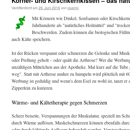
Körner- und Kirschkernkissen – das natü
Veröffentlicht am
26. Juni 2016
von
guenni
Mit Körnern wie Dinkel, Senfsamen oder Kirschkernen
Jahrhunderte als "natürliches Heilmittel" und "trock
Beschwerden. Zudem können die biologischen Füllma
auch Kälte speichern.
Ist der Rücken verspannt oder schmerzen die Gelenke und Musk
oder Prellung geholt – oder quält die Arthrose? Wer die Werbung 
unzähligen Mittelchen aus der Apotheke. Mal kurz auf die Tube 
weg". Statt mit Arthrose umher zu humpeln wird plötzlich mit 60
Werbung ist geduldig und wenn's dem Esel zu wohl ist, tanzt er
Zipperlein zu kurieren.
Wärme- und Kältetherapie gegen Schmerzen
Scherz beiseite, Verspannungen der Muskulatur, speziell im Schu
durch Wärme auflösen. Muskelschmerzen können ebenfalls dur
oder durch kühlende Auflagen behandelt werden. Verstauchung