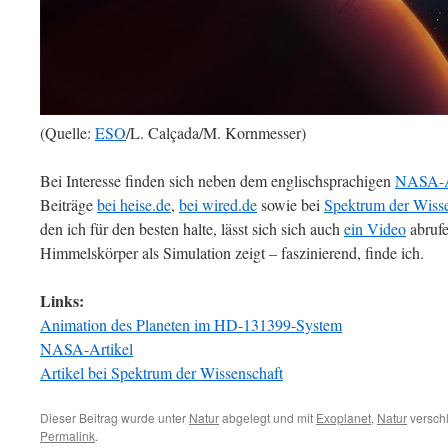
(Quelle:
ESO
/L. Calçada/M. Kornmesser)
Bei Interesse finden sich neben dem englischsprachigen
NASA-A
Beiträge
bei heise.de
,
bei wired.de
sowie bei
Spektrum der Wisse
den ich für den besten halte, lässt sich sich auch
ein Video
abrufe
Himmelskörper als Simulation zeigt – faszinierend, finde ich.
Links:
Animation des Planeten im HD-131399-System
NASA-Artikel
Artikel bei Spektrum der Wissenschaft
Dieser Beitrag wurde unter
Natur
abgelegt und mit
Exoplanet
,
Natur
verschl
Permalink
.