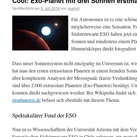
Cool: Exo-Planet mit drei Sonnen erstmal
Veröffentlicht am
9. Juli 2016
von
guenni
Für Astronomen ist es eine schöne
möglicherweise eine Sensation. F
Südsternwarte ESO haben jetzt ei
Sonnen und mindestens einem Plan
Himmelskörper direkt fotografier
Dass unser Sonnensystem nicht einzigartig im Universum ist, wiss
hat man den ersten extrasolaren Planeten in einem fremden Son
über komplizierte Analysen der Messsignale (kurze Verdunklung 
sind über 2.000 extrasolare Planeten (Exo-Planeten) bestätigt. 
konnten direkt nachgewiesen werden. Bei Wikipedia findet sich
exoplaneten.de
befasst sich ebenfalls mit diesem Thema.
Spektakulärer Fund der ESO
Nun ist es Wissenschaftlern der Universität Arizona mit dem Ve
Europäischen Südsternwarte ESO in Chile gelungen, ein exotisc