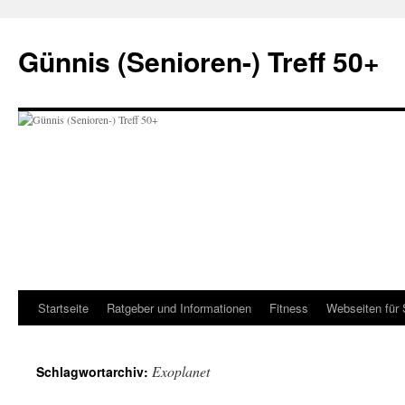
Zum
Inhalt
Günnis (Senioren-) Treff 50+
springen
Startseite
Ratgeber und Informationen
Fitness
Webseiten für 
Exoplanet
Schlagwortarchiv: