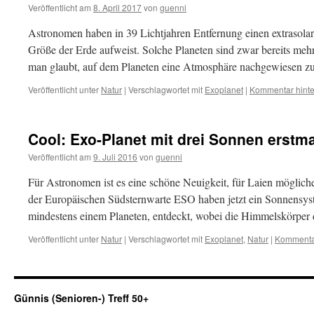
Veröffentlicht am
8. April 2017
von
guenni
Astronomen haben in 39 Lichtjahren Entfernung einen extrasolare
Größe der Erde aufweist. Solche Planeten sind zwar bereits mehr
man glaubt, auf dem Planeten eine Atmosphäre nachgewiesen z
Veröffentlicht unter
Natur
|
Verschlagwortet mit
Exoplanet
|
Kommentar hinte
Cool: Exo-Planet mit drei Sonnen erstmal
Veröffentlicht am
9. Juli 2016
von
guenni
Für Astronomen ist es eine schöne Neuigkeit, für Laien möglich
der Europäischen Südsternwarte ESO haben jetzt ein Sonnensys
mindestens einem Planeten, entdeckt, wobei die Himmelskörper d
Veröffentlicht unter
Natur
|
Verschlagwortet mit
Exoplanet
,
Natur
|
Kommentar
Günnis (Senioren-) Treff 50+