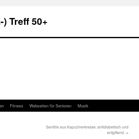
) Treff 50+
en
Fitness
Webseiten für Senioren
Musik
Senföle aus Kapuzinerkresse: antidiabetisch und
entgiftend
→