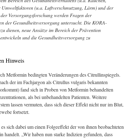
dem Bereich des Gesundheitsverhaltens (u.a. Rauchen,
 Umweltfaktoren (u.a. Luftverschmutzung, Lärm) und der
ht der Versorgungsforschung werden Fragen der
n der Gesundheitsversorgung untersucht. Die KORA-
azu dienen, neue Ansätze im Bereich der Prävention
 entwickeln und die Gesundheitsversorgung zu
en Hinweis
rch Metformin bedingten Veränderungen des Citrullinspiegels.
ach der im Fachjargon als Citrullus vulgaris bekannten
vorkommt) fand sich in Proben von Metformin behandelten
nzentrationen, als bei unbehandelten Patienten. Weitere
em lassen vermuten, dass sich dieser Effekt nicht nur im Blut,
webe fortsetzt.
 es sich dabei um einen Folgeeffekt der von ihnen beobachteten
handelt. „Wir haben nun starke Indizien gefunden, dass