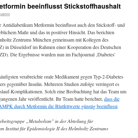
tformin beeinflusst Stickstoffhaushalt
guenni
le Antidiabetikum Metformin beeinflusst auch den Stickstoff- und
eblichem Maße und das in positiver Hinsicht. Das berichten
lmholtz Zentrums München gemeinsam mit Kollegen des
) in Düsseldorf im Rahmen einer Kooperation des Deutschen
ZD). Die Ergebnisse wurden nun im Fachjournal ‚Diabetes'
häufigsten verabreichte orale Medikament gegen Typ-2-Diabetes
pers gegenüber Insulin. Mehreren Studien zufolge verringert es
slauf-Komplikationen. Solch eine Beobachtung hat das Team um
angenen Jahr veröffentlicht. Ihr Team hatte berichtet,
dass die
AMPK durch Metformin die Blutfettwerte günstig beeinflusst
.
 Arbeitsgruppe „Metabolism" in der Abteilung für
m Institut für Epidemiologie II des Helmholtz Zentrums