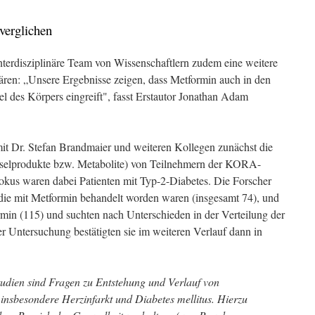
verglichen
interdisziplinäre Team von Wissenschaftlern zudem eine weitere
ren: „Unsere Ergebnisse zeigen, dass Metformin auch in den
el des Körpers eingreift", fasst Erstautor Jonathan Adam
mit Dr. Stefan Brandmaier und weiteren Kollegen zunächst die
hselprodukte bzw. Metabolite) von Teilnehmern der KORA-
okus waren dabei Patienten mit Typ-2-Diabetes. Die Forscher
e, die mit Metformin behandelt worden waren (insgesamt 74), und
in (115) und suchten nach Unterschieden in der Verteilung der
r Untersuchung bestätigten sie im weiteren Verlauf dann in
dien sind Fragen zu Entstehung und Verlauf von
insbesondere Herzinfarkt und Diabetes mellitus. Hierzu