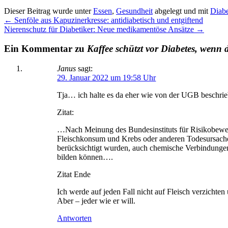
Dieser Beitrag wurde unter
Essen
,
Gesundheit
abgelegt und mit
Diabe
←
Senföle aus Kapuzinerkresse: antidiabetisch und entgiftend
Nierenschutz für Diabetiker: Neue medikamentöse Ansätze
→
Ein Kommentar zu
Kaffee schützt vor Diabetes, wenn 
Janus
sagt:
29. Januar 2022 um 19:58 Uhr
Tja… ich halte es da eher wie von der UGB beschrie
Zitat:
…Nach Meinung des Bundesinstituts für Risikobewer
Fleischkonsum und Krebs oder anderen Todesursachen
berücksichtigt wurden, auch chemische Verbindungen,
bilden können….
Zitat Ende
Ich werde auf jeden Fall nicht auf Fleisch verzichten
Aber – jeder wie er will.
Antworten