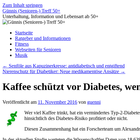
Zum Inhalt springen
Günnis (Senioren-) Treff 50+
Unterhaltung, Information und Lebensart ab 50+
Startseite
Ratgeber und Informationen
Fitness
Webseiten für Senioren
Musik
←
Senföle aus Kapuzinerkresse: antidiabetisch und entgiftend
Nierenschutz für Diabetiker: Neue medikamentöse Ansätze
→
Kaffee schützt vor Diabetes, we
Veröffentlicht am
11. November 2016
von
guenni
Wer viel Kaffee trinkt, hat ein vermindertes Typ-2-Diabete
hinsichtlich des Diabetes-Risiko profitiert oder nicht.
Diesen Zusammenhang hat ein Forscherteam um Alexandros
In der aktuellen Studie werteten die Wissenschaftler Daten von 18.63