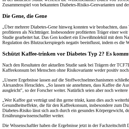
Zusammenspiel von bekannten Diabetes-Risiko-Genvarianten und dem
Die Gene, die Gene
„Über mehrere Diabetes-Gene hinweg konnten wir beobachten, dass T
profitieren als Nichtträger. Insbesondere profitierten Träger einer weit
Studie gearbeitet hat. Das Gen kodiert ein Eiweißmolekül mit dem Nam
Regulation des Blutzuckerspiegels negativ beeinflusst, indem es d
Schützt Kaffee-trinken vor Diabetes Typ 2? Es komm
Nach den Resultaten der aktuellen Studie sank bei Trägern der TCF7L
Kaffeekonsum bei Menschen ohne Risikovariante weder positiv noch n
„Unsere Ergebnisse lassen auf die Stoffwechselmechanismen schließ
Alexandros Heraclides. „So lassen sie annehmen, dass Kaffee die A
ausgleicht", so der Forscher weiter. Natürlich seien aber noch weite
„Wer Kaffee gut verträgt und ihn gerne trinkt, kann dies auch weiterh
Gesundheitseffekte, die für den Kaffeekonsum, insbesondere zum Dia
Diabetes-Risiko lässt sich auch durch ein gesundes Körpergewicht, de
Ernährungswissenschaftler weiter.
Die Wissenschaftler haben die Ergebnisse jetzt in der Fachzeitschri