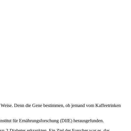
 Weise.
Denn die Gene bestimmen, ob jemand vom Kaffeetrinken
stitut für Ernährungsforschung (DIfE) herausgefunden.
yp-2-Diabetes erkrankten. Ein Ziel der Forscher war es, das