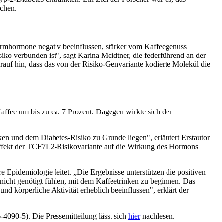
chen.
armhormone negativ beeinflussen, stärker vom Kaffeegenuss
siko verbunden ist", sagt Karina Meidtner, die federführend an der
rauf hin, dass das von der Risiko-Genvariante kodierte Molekül die
affee um bis zu ca. 7 Prozent. Dagegen wirkte sich der
n und dem Diabetes-Risiko zu Grunde liegen", erläutert Erstautor
Effekt der TCF7L2-Risikovariante auf die Wirkung des Hormons
e Epidemiologie leitet. „Die Ergebnisse unterstützen die positiven
icht genötigt fühlen, mit dem Kaffeetrinken zu beginnen. Das
d körperliche Aktivität erheblich beeinflussen", erklärt der
4090-5). Die Pressemitteilung lässt sich
hier
nachlesen.