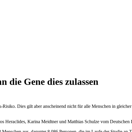
nn die Gene dies zulassen
s-Risiko. Dies gilt aber anscheinend nicht für alle Menschen in gleicher
 Heraclides, Karina Meidtner und Matthias Schulze vom Deutschen In
8 Menschen aus, darunter 8.086 Personen, die im Laufe der Studie an T