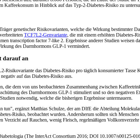
 Kaffeekonsum in Hinblick auf das Typ-2-Diabetes-Risiko zu untersu
räger genetischer Risikovarianten, welche die Wirkung bestimmter D
 verbreiteten
TCF7L2-Genvariante
, die mit einem erhöhten Diabetes-Ri
en transcription factor 7-like 2. Ergebnisse anderer Studien weisen da
ie Wirkung des Darmhormons GLP-1 vermindert.
t darauf an
2-Risikovariante das Diabetes-Risiko pro täglich konsumierter Tasse K
egativ auf das Diabetes-Risiko aus.
en, die dem von uns beobachteten Zusammenhang zwischen Kaffeetrinke
usschüttung des Darmhormons GLP-1 stimuliert und so den negativen 
re Studien notwendig, welche die bisherigen Ergebnisse untermauern.
in tun", ergänzt Matthias Schulze, der am DIfE die Abteilung Molekular
betes-Risiko, beobachtet wurden. Andersherum sollten sich Menschen n
n Verzicht auf Rauchen, wenig Fleisch, regelmäßigen Vollkornverzehr un
ft Diabetologia (The InterAct Consortium 2016; DOI 10.1007/s00125-016-