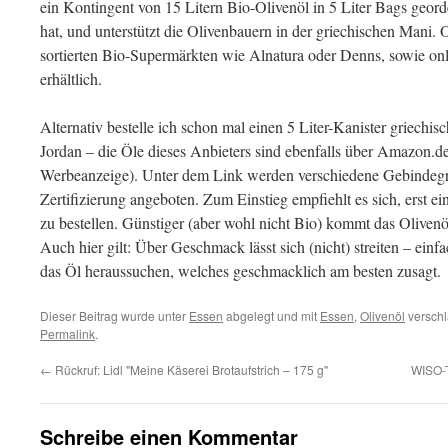
ein Kontingent von 15 Litern Bio-Olivenöl in 5 Liter Bags geor
hat, und unterstützt die Olivenbauern in der griechischen Mani. O
sortierten Bio-Supermärkten wie Alnatura oder Denns, sowie onl
erhältlich.
Alternativ bestelle ich schon mal einen 5 Liter-Kanister griechis
Jordan – die Öle dieses Anbieters sind ebenfalls über Amazon.de 
Werbeanzeige). Unter dem Link werden verschiedene Gebindegr
Zertifizierung angeboten. Zum Einstieg empfiehlt es sich, erst e
zu bestellen. Günstiger (aber wohl nicht Bio) kommt das Olivenöl
Auch hier gilt: Über Geschmack lässt sich (nicht) streiten – ein
das Öl heraussuchen, welches geschmacklich am besten zusagt.
Dieser Beitrag wurde unter
Essen
abgelegt und mit
Essen
,
Olivenöl
verschl
Permalink
.
←
Rückruf: Lidl "Meine Käserei Brotaufstrich – 175 g"
WISO-T
Schreibe einen Kommentar