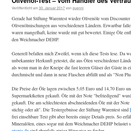
Olivenöl-Test – vom Händler des Vertra
Veröffentlicht am
30. Januar 2017
von
guenni
Gerade hat Stiftung Warentest wieder Olivenöle vom Discounter 
Olivenölmischungen aus verschiedenen Ländern. Erwartbar falle
waren mangelhaft, keine wurde mit gut bewertet. Einige Öle ent
den Weichmacher DEHP.
Generell befallen mich Zweifel, wenn ich diese Tests lese. Da w
unbekannter Herkunft getestet, die aus Ölen verschiedener Län
als wenn man in der Kneipe die fast leeren Gläser der Gäste in e
durchmischt und dann in neue Flaschen abfüllt und als "Non Plus
Die Preise der Öle lagen zwischen 5,05 Euro und 14,70 Euro un
Supermarktketten gekauft. Öle mit der Note "befriedigend" wurd
gekauft. Die am schlechtesten abschneidenden Öle mit der Note
stichig oder alt". Die Testergebnisse der Stiftung Warentest sind
frei einsehbare Text gibt aber bereits einige Details preis. So erf
Mineralölen, eines sogar mit dem Weichmacher DEHP belastet s
utopia.de
sind ebenfalls einige Hinweise zu finden.