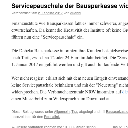
Servicepauschale der Bausparkasse wi
Veröffentlicht am
2. Februar 2017
von
guenni
Finanzinstitute wie Bausparkassen fällt es immer schwerer, ange
erwirtschaften. Da kennt die Kreativität der Institute oft keine
führen nun eine "Servicepauschale" ein.
Die Debeka Bausparkasse informiert ihre Kunden beispielsweise 
nach Tarif, zwischen 12 oder 24 Euro im Jahr beträgt. Die "Ser
1. Januar 2017 eingeführt werden und gilt auch für laufende Vert
Wer nicht reagiert, erklärt sich mit dem neuen Entgelt einversta
keine Servicepauschale beinhalten und mit der "Neuerung" nicht 
widersprechen. Die Verbraucherzentrale NRW informiert auf
die
einen Musterbrief zum Widerspruch zum Download an.
Dieser Beitrag wurde unter
Allgemein
,
Tipp
abgelegt und mit
Bausparkass
Lesezeichen für den
Permalink
.
←
Unsere Vorfahren kochten vor 10.000 Jahren schon
Das A1 For