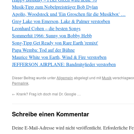
Musik-Tipp zum Nobelpreisträger Bob Dylan
Apollo, Woodstock und 'Ein Groschen für die Musikbox' …
Greg Lake von Emerson, Lake & Palmer verstorben
Leonhard Cohen – die besten Songs
Sommerhit 1966: Sunny von Bobby Hebb
Song-Tipp Get Ready von Rare Earth 'remixt'
Papa Wemba: Tod auf der Bühne
Maurice White von Earth, Wind & Fire verstorben
JEFFERSON AIRPLANE: Bandmitglieder verstorben
Dieser Beitrag wurde unter
Allgemein
abgelegt und mit
Musik
verschlagwort
Permalink
.
←
Krank? Frag ich doch mal Dr. Google …
Schreibe einen Kommentar
Deine E-Mail-Adresse wird nicht veröffentlicht.
Erforderliche Fe