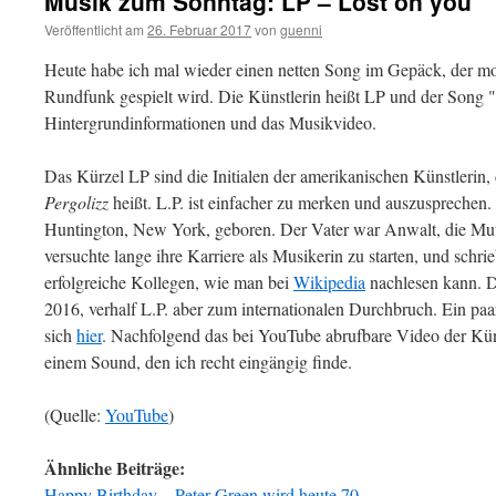
Musik zum Sonntag: LP – Lost on you
Veröffentlicht am
26. Februar 2017
von
guenni
Heute habe ich mal wieder einen netten Song im Gepäck, der m
Rundfunk gespielt wird. Die Künstlerin heißt LP und der Song "
Hintergrundinformationen und das Musikvideo.
Das Kürzel LP sind die Initialen der amerikanischen Künstlerin
Pergolizz
heißt. L.P. ist einfacher zu merken und auszusprechen
Huntington, New York, geboren. Der Vater war Anwalt, die Mu
versuchte lange ihre Karriere als Musikerin zu starten, und schrie
erfolgreiche Kollegen, wie man bei
Wikipedia
nachlesen kann. De
2016, verhalf L.P. aber zum internationalen Durchbruch. Ein pa
sich
hier
. Nachfolgend das bei YouTube abrufbare Video der Küns
einem Sound, den ich recht eingängig finde.
(Quelle:
YouTube
)
Ähnliche Beiträge:
Happy Birthday – Peter Green wird heute 70