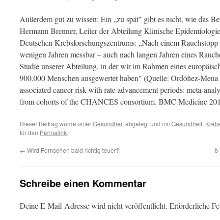
Außerdem gut zu wissen: Ein „zu spät" gibt es nicht, wie das Be
Hermann Brenner, Leiter der Abteilung Klinische Epidemiologie
Deutschen Krebsforschungszentrums: „Nach einem Rauchstopp s
wenigen Jahren messbar – auch nach langen Jahren eines Rauche
Studie unserer Abteilung, in der wir im Rahmen eines europäisc
900.000 Menschen ausgewertet haben" (Quelle: Ordóñez-Mena et 
associated cancer risk with rate advancement periods: meta-analys
from cohorts of the CHANCES consortium. BMC Medicine 2016
Dieser Beitrag wurde unter
Gesundheit
abgelegt und mit
Gesundheit
,
Kreb
für den
Permalink
.
←
Wird Fernsehen bald richtig teuer?
b
Schreibe einen Kommentar
Deine E-Mail-Adresse wird nicht veröffentlicht.
Erforderliche Fe