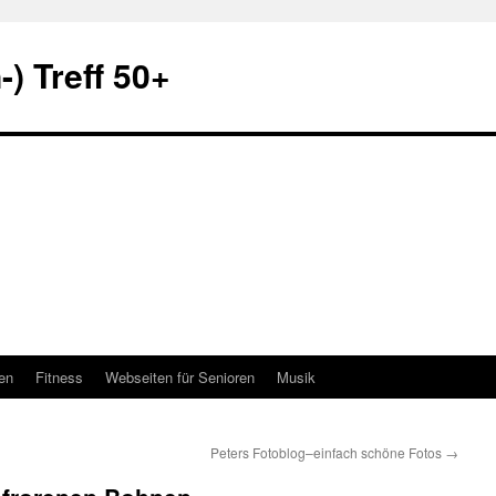
) Treff 50+
en
Fitness
Webseiten für Senioren
Musik
Peters Fotoblog–einfach schöne Fotos
→