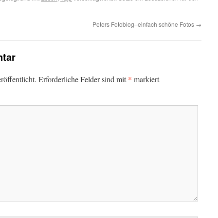
Peters Fotoblog–einfach schöne Fotos
→
tar
*
öffentlicht.
Erforderliche Felder sind mit
markiert