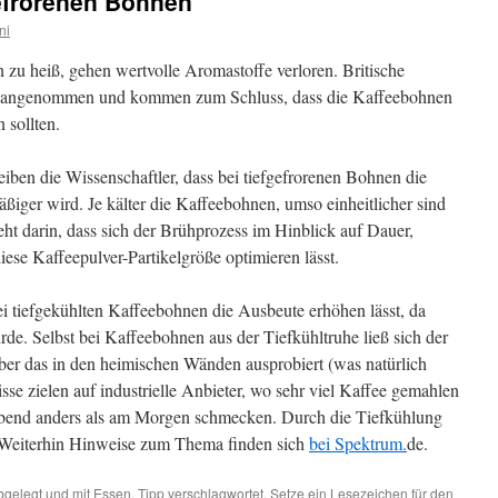
gefrorenen Bohnen
ni
u heiß, gehen wertvolle Aromastoffe verloren. Britische
s angenommen und kommen zum Schluss, dass die Kaffeebohnen
 sollten.
iben die Wissenschaftler, dass bei tiefgefrorenen Bohnen die
ßiger wird. Je kälter die Kaffeebohnen, umso einheitlicher sind
teht darin, dass sich der Brühprozess im Hinblick auf Dauer,
se Kaffeepulver-Partikelgröße optimieren lässt.
ei tiefgekühlten Kaffeebohnen die Ausbeute erhöhen lässt, da
de. Selbst bei Kaffeebohnen aus der Tiefkühltruhe ließ sich der
er das in den heimischen Wänden ausprobiert (was natürlich
sse zielen auf industrielle Anbieter, wo sehr viel Kaffee gemahlen
Abend anders als am Morgen schmecken. Durch die Tiefkühlung
n. Weiterhin Hinweise zum Thema finden sich
bei Spektrum.
de.
gelegt und mit
Essen
,
Tipp
verschlagwortet. Setze ein Lesezeichen für den