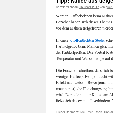
Tipp: Kaffee aus tief
Veröffentlicht am
16. März 2017
von
guen
Werden Kaffeebohnen beim Mahlen z
Forscher haben sich dieses Thema
vor dem Mahlen tiefgefroren werden
In einer
veröffentlichten Studie
schre
Partikelgröße beim Mahlen gleichmä
die Partikelgrößen. Der Vorteil bes
Temperatur und Wassermenge auf die
Die Forscher schreiben, dass sich b
weniger Kaffeepulver gebraucht wür
Effekt nachweisen. Bevor jemand ab
machbar ist), die Forschungsergebni
wird. Dort könnte der Kaffee am 
ließe sich das eventuell verhinder
Dieser Beitrag wurde unter
Essen
,
Tipp
ab