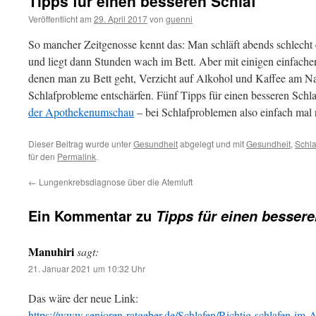
Tipps für einen besseren Schlaf
Veröffentlicht am
29. April 2017
von
guenni
So mancher Zeitgenosse kennt das: Man schläft abends schlecht 
und liegt dann Stunden wach im Bett. Aber mit einigen einfache
denen man zu Bett geht, Verzicht auf Alkohol und Kaffee am N
Schlafprobleme entschärfen. Fünf Tipps für einen besseren Schla
der Apothekenumschau
– bei Schlafproblemen also einfach mal 
Dieser Beitrag wurde unter
Gesundheit
abgelegt und mit
Gesundheit
,
Schla
für den
Permalink
.
←
Lungenkrebsdiagnose über die Atemluft
Ein Kommentar zu
Tipps für einen bessere
Manuhiri
sagt:
21. Januar 2021 um 10:32 Uhr
Das wäre der neue Link:
https://www.senioren-ratgeber.de/Schlafen/Richtig-schlafen-im-