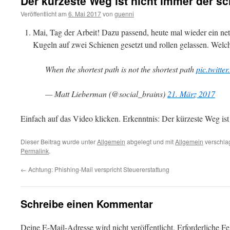
Der kürzeste Weg ist nicht immer der sc
Veröffentlicht am
6. Mai 2017
von
guenni
Mai, Tag der Arbeit! Dazu passend, heute mal wieder ein net
Kugeln auf zwei Schienen gesetzt und rollen gelassen. Welche
When the shortest path is not the shortest path
pic.twitt
— Matt Lieberman (@social_brains)
21. März 2017
Einfach auf das Video klicken. Erkenntnis: Der kürzeste Weg ist 
Dieser Beitrag wurde unter
Allgemein
abgelegt und mit
Allgemein
verschlag
Permalink
.
←
Achtung: Phishing-Mail verspricht Steuererstattung
Schreibe einen Kommentar
Deine E-Mail-Adresse wird nicht veröffentlicht.
Erforderliche Fe