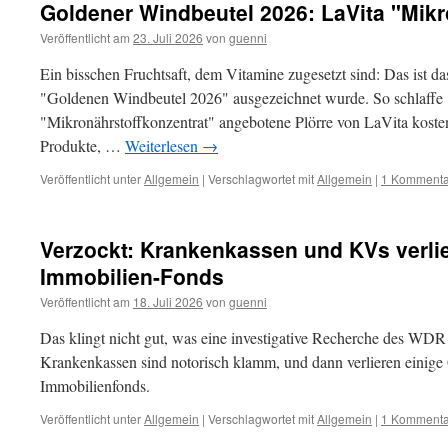
Goldener Windbeutel 2026: LaVita "Mikr
Veröffentlicht am
23. Juli 2026
von
guenni
Ein bisschen Fruchtsaft, dem Vitamine zugesetzt sind: Das ist d
"Goldenen Windbeutel 2026" ausgezeichnet wurde. So schlaffe 10
"Mikronährstoffkonzentrat" angebotene Plörre von LaVita kosten.
Produkte, …
Weiterlesen
→
Veröffentlicht unter
Allgemein
|
Verschlagwortet mit
Allgemein
|
1 Kommenta
Verzockt: Krankenkassen und KVs verlie
Immobilien-Fonds
Veröffentlicht am
18. Juli 2026
von
guenni
Das klingt nicht gut, was eine investigative Recherche des WDR 
Krankenkassen sind notorisch klamm, und dann verlieren einige 
Immobilienfonds.
Veröffentlicht unter
Allgemein
|
Verschlagwortet mit
Allgemein
|
1 Kommenta