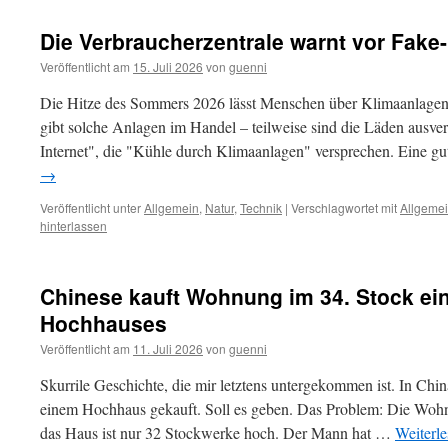
Die Verbraucherzentrale warnt vor Fake
Veröffentlicht am
15. Juli 2026
von
guenni
Die Hitze des Sommers 2026 lässt Menschen über Klimaanlagen
gibt solche Anlagen im Handel – teilweise sind die Läden ausve
Internet", die "Kühle durch Klimaanlagen" versprechen. Eine 
→
Veröffentlicht unter
Allgemein
,
Natur
,
Technik
|
Verschlagwortet mit
Allgeme
hinterlassen
Chinese kauft Wohnung im 34. Stock ei
Hochhauses
Veröffentlicht am
11. Juli 2026
von
guenni
Skurrile Geschichte, die mir letztens untergekommen ist. In Ch
einem Hochhaus gekauft. Soll es geben. Das Problem: Die Wohnu
das Haus ist nur 32 Stockwerke hoch. Der Mann hat …
Weiterl