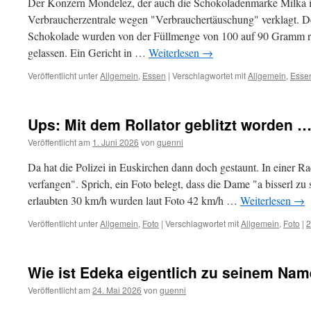
Der Konzern Mondelez, der auch die Schokoladenmarke Milka 
Verbraucherzentrale wegen "Verbrauchertäuschung" verklagt. De
Schokolade wurden von der Füllmenge von 100 auf 90 Gramm re
gelassen. Ein Gericht in …
Weiterlesen
→
Veröffentlicht unter
Allgemein
,
Essen
|
Verschlagwortet mit
Allgemein
,
Esse
Ups: Mit dem Rollator geblitzt worden 
Veröffentlicht am
1. Juni 2026
von
guenni
Da hat die Polizei in Euskirchen dann doch gestaunt. In einer Rad
verfangen". Sprich, ein Foto belegt, dass die Dame "a bisserl zu 
erlaubten 30 km/h wurden laut Foto 42 km/h …
Weiterlesen
→
Veröffentlicht unter
Allgemein
,
Foto
|
Verschlagwortet mit
Allgemein
,
Foto
|
2
Wie ist Edeka eigentlich zu seinem N
Veröffentlicht am
24. Mai 2026
von
guenni