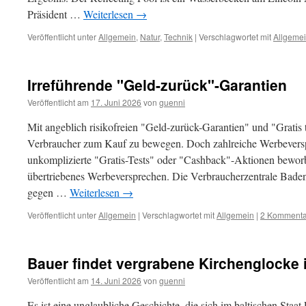
Präsident …
Weiterlesen
→
Veröffentlicht unter
Allgemein
,
Natur
,
Technik
|
Verschlagwortet mit
Allgeme
Irreführende "Geld-zurück"-Garantien
Veröffentlicht am
17. Juni 2026
von
guenni
Mit angeblich risikofreien "Geld-zurück-Garantien" und "Gratis 
Verbraucher zum Kauf zu bewegen. Doch zahlreiche Werbeverspr
unkomplizierte "Gratis-Tests" oder "Cashback"-Aktionen beworbe
übertriebenes Werbeversprechen. Die Verbraucherzentrale Baden
gegen …
Weiterlesen
→
Veröffentlicht unter
Allgemein
|
Verschlagwortet mit
Allgemein
|
2 Kommenta
Bauer findet vergrabene Kirchenglocke 
Veröffentlicht am
14. Juni 2026
von
guenni
Es ist eine unglaubliche Geschichte, die sich im baltischen Staat