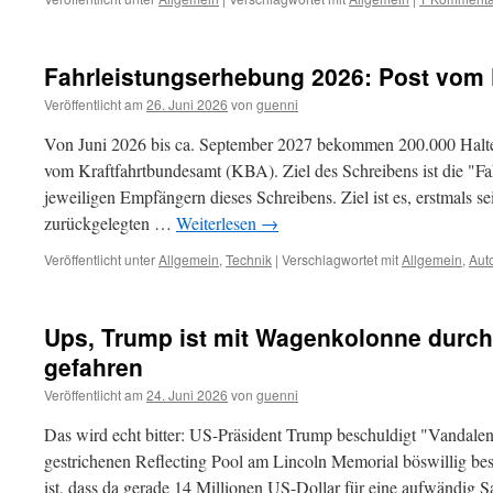
Fahrleistungserhebung 2026: Post vom 
Veröffentlicht am
26. Juni 2026
von
guenni
Von Juni 2026 bis ca. September 2027 bekommen 200.000 Halt
vom Kraftfahrtbundesamt (KBA). Ziel des Schreibens ist die "F
jeweiligen Empfängern dieses Schreibens. Ziel ist es, erstmals sei
zurückgelegten …
Weiterlesen
→
Veröffentlicht unter
Allgemein
,
Technik
|
Verschlagwortet mit
Allgemein
,
Aut
Ups, Trump ist mit Wagenkolonne durch
gefahren
Veröffentlicht am
24. Juni 2026
von
guenni
Das wird echt bitter: US-Präsident Trump beschuldigt "Vandale
gestrichenen Reflecting Pool am Lincoln Memorial böswillig be
ist, dass da gerade 14 Millionen US-Dollar für eine aufwändig 