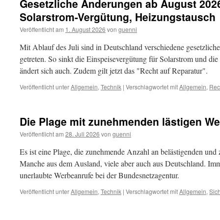
Gesetzliche Änderungen ab August 2026
Solarstrom-Vergütung, Heizungstausch
Veröffentlicht am
1. August 2026
von
guenni
Mit Ablauf des Juli sind in Deutschland verschiedene gesetzlich
getreten. So sinkt die Einspeisevergütung für Solarstrom und d
ändert sich auch. Zudem gilt jetzt das "Recht auf Reparatur".
Veröffentlicht unter
Allgemein
,
Technik
|
Verschlagwortet mit
Allgemein
,
Rec
Die Plage mit zunehmenden lästigen W
Veröffentlicht am
28. Juli 2026
von
guenni
Es ist eine Plage, die zunehmende Anzahl an belästigenden und
Manche aus dem Ausland, viele aber auch aus Deutschland. Im
unerlaubte Werbeanrufe bei der Bundesnetzagentur.
Veröffentlicht unter
Allgemein
,
Technik
|
Verschlagwortet mit
Allgemein
,
Sich