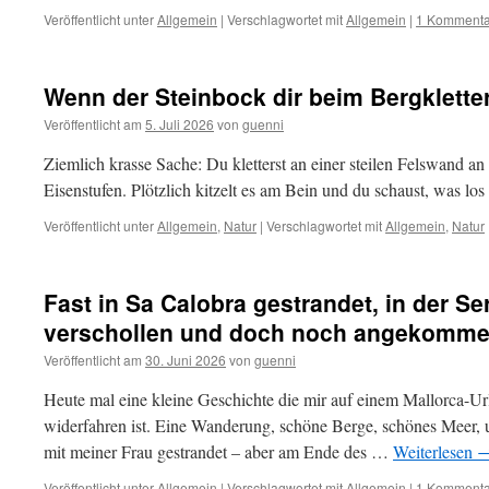
Veröffentlicht unter
Allgemein
|
Verschlagwortet mit
Allgemein
|
1 Kommenta
Wenn der Steinbock dir beim Bergklette
Veröffentlicht am
5. Juli 2026
von
guenni
Ziemlich krasse Sache: Du kletterst an einer steilen Felswand a
Eisenstufen. Plötzlich kitzelt es am Bein und du schaust, was lo
Veröffentlicht unter
Allgemein
,
Natur
|
Verschlagwortet mit
Allgemein
,
Natur
Fast in Sa Calobra gestrandet, in der S
verschollen und doch noch angekomm
Veröffentlicht am
30. Juni 2026
von
guenni
Heute mal eine kleine Geschichte die mir auf einem Mallorca-U
widerfahren ist. Eine Wanderung, schöne Berge, schönes Meer, u
mit meiner Frau gestrandet – aber am Ende des …
Weiterlesen
Veröffentlicht unter
Allgemein
|
Verschlagwortet mit
Allgemein
|
1 Kommenta