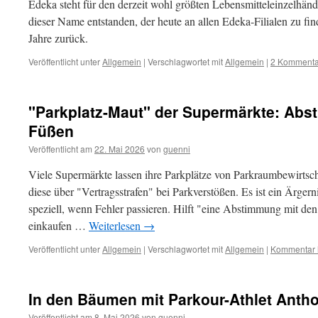
Edeka steht für den derzeit wohl größten Lebensmitteleinzelhänd
dieser Name entstanden, der heute an allen Edeka-Filialen zu fi
Jahre zurück.
Veröffentlicht unter
Allgemein
|
Verschlagwortet mit
Allgemein
|
2 Kommenta
"Parkplatz-Maut" der Supermärkte: Abs
Füßen
Veröffentlicht am
22. Mai 2026
von
guenni
Viele Supermärkte lassen ihre Parkplätze von Parkraumbewirtsch
diese über "Vertragsstrafen" bei Parkverstößen. Es ist ein Ärger
speziell, wenn Fehler passieren. Hilft "eine Abstimmung mit de
einkaufen …
Weiterlesen
→
Veröffentlicht unter
Allgemein
|
Verschlagwortet mit
Allgemein
|
Kommentar h
In den Bäumen mit Parkour-Athlet Anth
Veröffentlicht am
8. Mai 2026
von
guenni