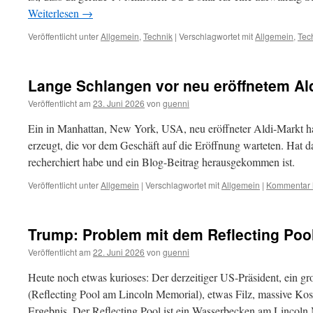
Weiterlesen
→
Veröffentlicht unter
Allgemein
,
Technik
|
Verschlagwortet mit
Allgemein
,
Tec
Lange Schlangen vor neu eröffnetem Ald
Veröffentlicht am
23. Juni 2026
von
guenni
Ein in Manhattan, New York, USA, neu eröffneter Aldi-Markt h
erzeugt, die vor dem Geschäft auf die Eröffnung warteten. Hat d
recherchiert habe und ein Blog-Beitrag herausgekommen ist.
Veröffentlicht unter
Allgemein
|
Verschlagwortet mit
Allgemein
|
Kommentar h
Trump: Problem mit dem Reflecting Poo
Veröffentlicht am
22. Juni 2026
von
guenni
Heute noch etwas kurioses: Der derzeitiger US-Präsident, ein gr
(Reflecting Pool am Lincoln Memorial), etwas Filz, massive Kos
Ergebnis. Der Reflecting Pool ist ein Wasserbecken am Lincoln