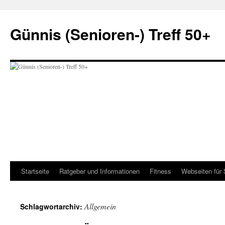
Zum
Inhalt
Günnis (Senioren-) Treff 50+
springen
Startseite
Ratgeber und Informationen
Fitness
Webseiten für 
Allgemein
Schlagwortarchiv: