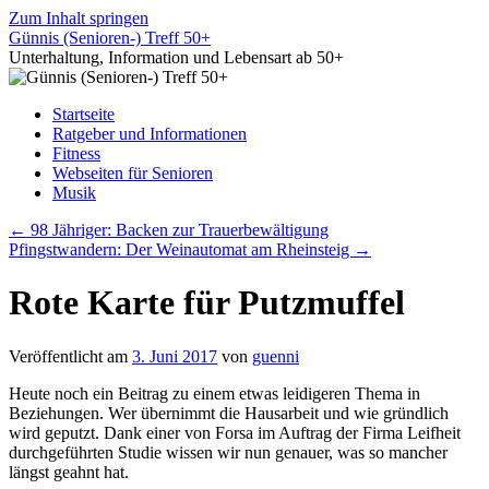
Zum Inhalt springen
Günnis (Senioren-) Treff 50+
Unterhaltung, Information und Lebensart ab 50+
Startseite
Ratgeber und Informationen
Fitness
Webseiten für Senioren
Musik
←
98 Jähriger: Backen zur Trauerbewältigung
Pfingstwandern: Der Weinautomat am Rheinsteig
→
Rote Karte für Putzmuffel
Veröffentlicht am
3. Juni 2017
von
guenni
Heute noch ein Beitrag zu einem etwas leidigeren Thema in
Beziehungen. Wer übernimmt die Hausarbeit und wie gründlich
wird geputzt. Dank einer von Forsa im Auftrag der Firma Leifheit
durchgeführten Studie wissen wir nun genauer, was so mancher
längst geahnt hat.