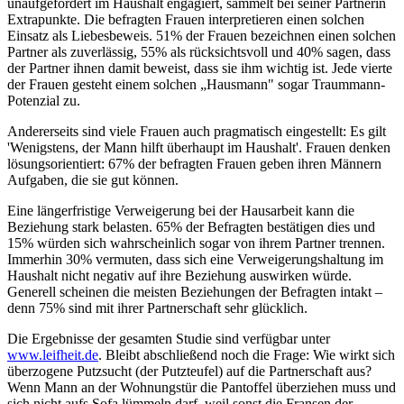
unaufgefordert im Haushalt engagiert, sammelt bei seiner Partnerin
Extrapunkte. Die befragten Frauen interpretieren einen solchen
Einsatz als Liebesbeweis. 51% der Frauen bezeichnen einen solchen
Partner als zuverlässig, 55% als rücksichtsvoll und 40% sagen, dass
der Partner ihnen damit beweist, dass sie ihm wichtig ist. Jede vierte
der Frauen gesteht einem solchen „Hausmann" sogar Traummann-
Potenzial zu.
Andererseits sind viele Frauen auch pragmatisch eingestellt: Es gilt
'Wenigstens, der Mann hilft überhaupt im Haushalt'. Frauen denken
lösungsorientiert: 67% der befragten Frauen geben ihren Männern
Aufgaben, die sie gut können.
Eine längerfristige Verweigerung bei der Hausarbeit kann die
Beziehung stark belasten. 65% der Befragten bestätigen dies und
15% würden sich wahrscheinlich sogar von ihrem Partner trennen.
Immerhin 30% vermuten, dass sich eine Verweigerungshaltung im
Haushalt nicht negativ auf ihre Beziehung auswirken würde.
Generell scheinen die meisten Beziehungen der Befragten intakt –
denn 75% sind mit ihrer Partnerschaft sehr glücklich.
Die Ergebnisse der gesamten Studie sind verfügbar unter
www.leifheit.de
. Bleibt abschließend noch die Frage: Wie wirkt sich
überzogene Putzsucht (der Putzteufel) auf die Partnerschaft aus?
Wenn Mann an der Wohnungstür die Pantoffel überziehen muss und
sich nicht aufs Sofa lümmeln darf, weil sonst die Fransen der