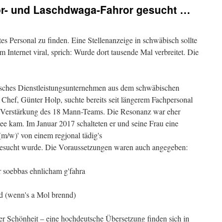
or- und Laschdwaga-Fahror gesucht …
tes Personal zu finden. Eine Stellenanzeige in schwäbisch sollte
 Internet viral, sprich: Wurde dort tausende Mal verbreitet. Die
disches Dienstleistungsunternehmen aus dem schwäbischen
Chef, Günter Holp, suchte bereits seit längerem Fachpersonal
r Verstärkung des 18 Mann-Teams. Die Resonanz war eher
dee kam. Im Januar 2017 schalteten er und seine Frau eine
(m/w)' von einem regjonal tädig's
sucht wurde. Die Voraussetzungen waren auch angegeben:
soebbas ehnlicham g'fahra
d (wenn's a Mol brennd)
cher Schönheit – eine hochdeutsche Übersetzung finden sich in