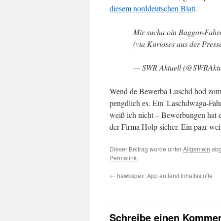
diesem norddeutschen Blatt
.
Mir sucha oin Baggor-Fahr
(via Kurioses aus der Pres
— SWR Aktuell (@SWRAktu
Wend de Bewerba Luschd hod zom s
pengdlich es. Ein 'Laschdwaga-Fahr
weiß ich nicht – Bewerbungen hat 
der Firma Holp sicher. Ein paar wei
Dieser Beitrag wurde unter
Allgemein
abg
Permalink
.
←
hawkspex: App entlarvt Inhaltsstoffe
Schreibe einen Kommen