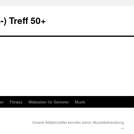
) Treff 50+
en
Fitness
Webseiten für Senioren
Musik
Unsere Altsteinzeitler konnten schon Wurzelbehandlung
→