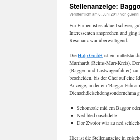
Stellenanzeige: Bagg
Veröffentlicht am
6. Juni 2017
von
guenni
Für Firmen ist es aktuell schwer, gu
Interessenten ansprechen und ging im
Resonanz war überwältigend.
Die
Holp GmbH
ist ein mittelstän
Murrhardt (Reims-Murr-Kreis). Der 
(Bagger- und Lastwagenfahrer) zu
bescheiden, bis der Chef auf eine I
Anzeige, in der ein 'Baggor-Fahror 
Dienschdleischdongsondornehma ge
Schomoale mid em Baggor oder 
Ned bled oaschdelle
Dor Zwoior wär au ned schlech
Hier ist die Stellenanzeige in epis