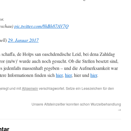
or.
seschau)
pic.twitter.com/8hBh87AV7Q
ell)
29. Januar 2017
chaffa, de Holps san oaschdendische Leid, bei dena Zahldag
or (m/w)' wurde auch noch gesucht. Ob die Stellen besetzt sind,
es jedenfalls massenhaft gegeben – und die Aufmerksamkeit war
tere Informationen finden sich
hier
,
hier
, hier und
hier
.
elegt und mit
Allgemein
verschlagwortet. Setze ein Lesezeichen für den
Unsere Altsteinzeitler konnten schon Wurzelbehandlung
→
tar