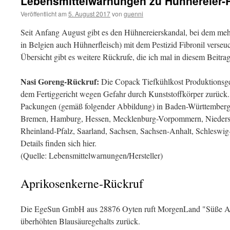
Lebensmittelwarnungen zu Hühnereier-
Veröffentlicht am
5. August 2017
von
guenni
Seit Anfang August gibt es den Hühnereierskandal, bei dem meh
in Belgien auch Hühnerfleisch) mit dem Pestizid Fibronil verseuc
Übersicht gibt es weitere Rückrufe, die ich mal in diesem Beitr
Nasi Goreng-Rückruf:
Die Copack Tiefkühlkost Produktionsge
dem Fertiggericht wegen Gefahr durch Kunststoffkörper zurück.
Packungen (gemäß folgender Abbildung) in Baden-Württemberg,
Bremen, Hamburg, Hessen, Mecklenburg-Vorpommern, Niedersa
Rheinland-Pfalz, Saarland, Sachsen, Sachsen-Anhalt, Schleswig
Details finden sich hier.
(Quelle: Lebensmittelwarnungen/Hersteller)
Aprikosenkerne-Rückruf
Die EgeSun GmbH aus 28876 Oyten ruft MorgenLand "Süße Ap
überhöhten Blausäuregehalts zurück.