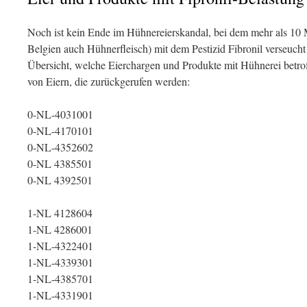
Noch ist kein Ende im Hühnereierskandal, bei dem mehr als 10 
Belgien auch Hühnerfleisch) mit dem Pestizid Fibronil verseucht
Übersicht, welche Eierchargen und Produkte mit Hühnerei betro
von Eiern, die zurückgerufen werden:
0-NL-4031001
0-NL-4170101
0-NL-4352602
0-NL 4385501
0-NL 4392501
1-NL 4128604
1-NL 4286001
1-NL-4322401
1-NL-4339301
1-NL-4385701
1-NL-4331901