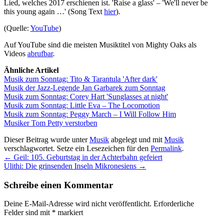
Lied, welches 2017 erschienen ist. 'Raise a glass' – 'We'll never be
this young again …' (Song Text
hier
).
(Quelle:
YouTube
)
Auf YouTube sind die meisten Musiktitel von Mighty Oaks als
Videos
abrufbar
.
Ähnliche Artikel
Musik zum Sonntag: Tito & Tarantula 'After dark'
Musik der Jazz-Legende Jan Garbarek zum Sonntag
Musik zum Sonntag: Corey Hart 'Sunglasses at night'
Musik zum Sonntag: Little Eva – The Locomotion
Musik zum Sonntag: Peggy March – I Will Follow Him
Musiker Tom Petty verstorben
Dieser Beitrag wurde unter
Musik
abgelegt und mit
Musik
verschlagwortet. Setze ein Lesezeichen für den
Permalink
.
←
Geil: 105. Geburtstag in der Achterbahn gefeiert
Ulithi: Die grinsenden Inseln Mikronesiens
→
Schreibe einen Kommentar
Deine E-Mail-Adresse wird nicht veröffentlicht.
Erforderliche
Felder sind mit
*
markiert