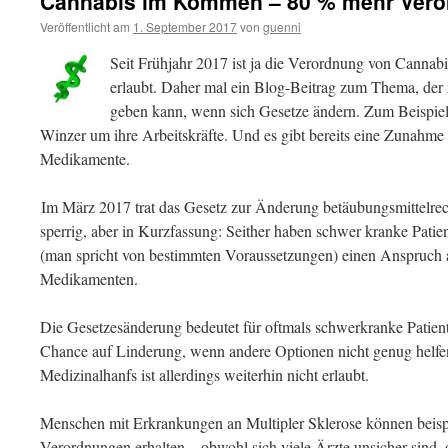
Cannabis im Kommen – 80 % mehr Ver
Veröffentlicht am
1. September 2017
von
guenni
Seit Frühjahr 2017 ist ja die Verordnung von Canna
erlaubt. Daher mal ein Blog-Beitrag zum Thema, der
geben kann, wenn sich Gesetze ändern. Zum Beispiel 
Winzer um ihre Arbeitskräfte. Und es gibt bereits eine Zunahme
Medikamente.
Im März 2017 trat das Gesetz zur Änderung betäubungsmittelrecht
sperrig, aber in Kurzfassung: Seither haben schwer kranke Patie
(man spricht von bestimmten Voraussetzungen) einen Anspruch a
Medikamenten.
Die Gesetzesänderung bedeutet für oftmals schwerkranke Patien
Chance auf Linderung, wenn andere Optionen nicht genug helfe
Medizinalhanfs ist allerdings weiterhin nicht erlaubt.
Menschen mit Erkrankungen an Multipler Sklerose können beisp
Verordnungen erhalten – obwohl sich viele Ärzte unsicher sind, 