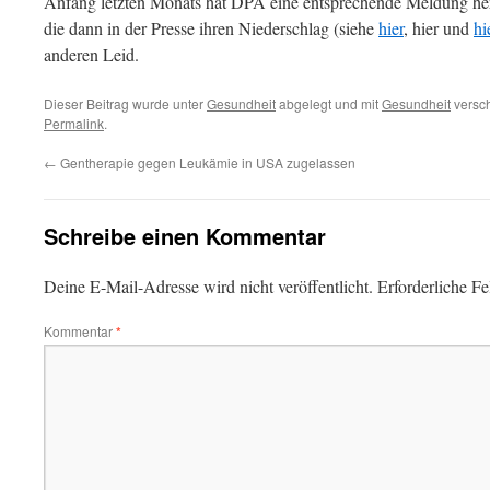
Anfang letzten Monats hat DPA eine entsprechende Meldung her
die dann in der Presse ihren Niederschlag (siehe
hier
, hier und
hi
anderen Leid.
Dieser Beitrag wurde unter
Gesundheit
abgelegt und mit
Gesundheit
versch
Permalink
.
←
Gentherapie gegen Leukämie in USA zugelassen
Schreibe einen Kommentar
Deine E-Mail-Adresse wird nicht veröffentlicht.
Erforderliche Fe
Kommentar
*