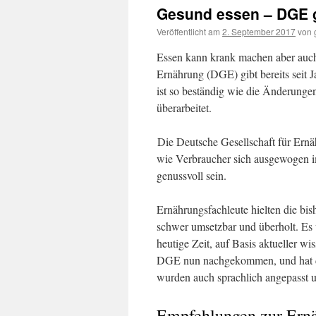
Gesund essen – DGE g
Veröffentlicht am
2. September 2017
von
Essen kann krank machen aber auch
Ernährung (DGE) gibt bereits seit 
ist so beständig wie die Änderunge
überarbeitet.
Die Deutsche Gesellschaft für Ernä
wie Verbraucher sich ausgewogen i
genussvoll sein.
Ernährungsfachleute hielten die bi
schwer umsetzbar und überholt. Es 
heutige Zeit, auf Basis aktueller wi
DGE nun nachgekommen, und hat di
wurden auch sprachlich angepasst un
Empfehlungen zur Ern