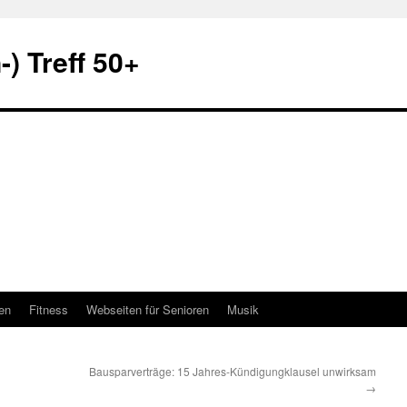
) Treff 50+
en
Fitness
Webseiten für Senioren
Musik
Bausparverträge: 15 Jahres-Kündigungklausel unwirksam
→