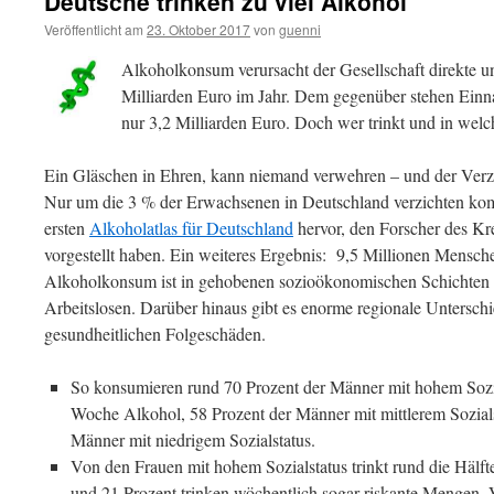
Deutsche trinken zu viel Alkohol
Veröffentlicht am
23. Oktober 2017
von
guenni
Alkoholkonsum verursacht der Gesellschaft direkte u
Milliarden Euro im Jahr. Dem gegenüber stehen Einn
nur 3,2 Milliarden Euro. Doch wer trinkt und in we
Ein Gläschen in Ehren, kann niemand verwehren – und der Verzic
Nur um die 3 % der Erwachsenen in Deutschland verzichten kom
ersten
Alkoholatlas für Deutschland
hervor, den Forscher des K
vorgestellt haben. Ein weiteres Ergebnis: 9,5 Millionen Mensche
Alkoholkonsum ist in gehobenen sozioökonomischen Schichten stä
Arbeitslosen. Darüber hinaus gibt es enorme regionale Untersch
gesundheitlichen Folgeschäden.
So konsumieren rund 70 Prozent der Männer mit hohem Sozia
Woche Alkohol, 58 Prozent der Männer mit mittlerem Sozials
Männer mit niedrigem Sozialstatus.
Von den Frauen mit hohem Sozialstatus trinkt rund die Hälf
und 21 Prozent trinken wöchentlich sogar riskante Mengen.