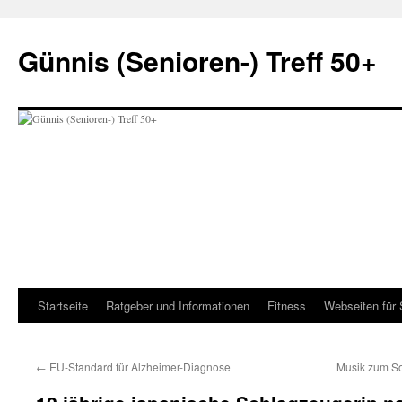
Zum
Inhalt
Günnis (Senioren-) Treff 50+
springen
Startseite
Ratgeber und Informationen
Fitness
Webseiten für 
←
EU-Standard für Alzheimer-Diagnose
Musik zum So