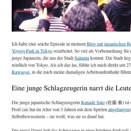
Ich habe eine solche Episode in meinem
Blog mit japanischen Re
Yoyogi-Park in Tokyo
verarbeitet. So viel als Vorbemerkung für
junge Japanerin, die aus der Stadt
Saitama
kommt. Die Stadt lieg
nördlich von Tokyo. Als ich das las, fühlte ich mich direkt um 27
Kawagoe
, in die mich meine damaligen Arbeitsaufenthalte führte
Eine junge Schlagzeugerin narrt die Leut
Die junge japanische Schlagzeugerin
Kanade Sato
(
佐藤 奏
) ist
Profi (sie hat im Alter von 3 Jahren mit dem Spielen
angefangen
Selbstbewusstsein – sie weiß, was sie so drauf hat.
Die junge Dame ließ das Schlagzeug in einer belebten Einkaufs