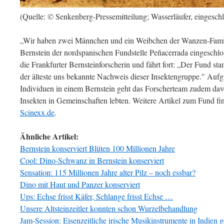
(Quelle: © Senkenberg-Pressemitteilung; Wasserläufer, eingeschl
„Wir haben zwei Männchen und ein Weibchen der Wanzen-Famili
Bernstein der nordspanischen Fundstelle Peñacerrada eingeschlos
die Frankfurter Bernsteinforscherin und fährt fort: „Der Fund st
der älteste uns bekannte Nachweis dieser Insektengruppe." Auf
Individuen in einem Bernstein geht das Forscherteam zudem davo
Insekten in Gemeinschaften lebten. Weitere Artikel zum Fund fi
Scinexx.de
.
Ähnliche Artikel:
Bernstein konserviert Blüten 100 Millionen Jahre
Cool: Dino-Schwanz in Bernstein konserviert
Sensation: 115 Millionen Jahre alter Pilz – noch essbar?
Dino mit Haut und Panzer konserviert
Ups: Echse frisst Käfer, Schlange frisst Echse …
Unsere Altsteinzeitler konnten schon Wurzelbehandlung
Jam-Session: Eisenzeitliche irische Musikinstrumente in Indien 