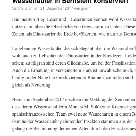
Wasserläufer in Bernstein konserviert
Veröffentlicht am
21. Dezember 2017
von
guenni
Die meisten Blog-Leser und – Leserinnen kennen wohl Wasserlä
nutzen, um über die Oberfläche von Gewässern zu laufen. Diese I
Zeiten, als Dinosaurier die Erde bevölkerten, wie man aus Berns
Langbeinige Wasserläufer, die sich elegant über die Wasseroberf
wohl auch zu Lebzeiten der Dinosaurier, in der Kreidezeit. Leide
selten: zu filigran sind deren Gliedmaße, um bei der Fossilisation
Auch die Erhaltung in versteinertem Harz ist unwahrscheinlich, 
häufig in der Nähe harzproduzierender Bäume anzutreffen sind
gleich als Neuerung.
Bereits im September 2017 erschien die Meldung der Senkenberg
dass deren Wissenschaftlerin Mónica M. Solórzano Kraemer ge
spanischfranzösischen Team zwei neue Wanzenarten in einem Ber
Familie der Wasserläufer gehörenden Insekten stammen aus der 
gelang die Bestimmung der neuen Arten durch den Einsatz eines