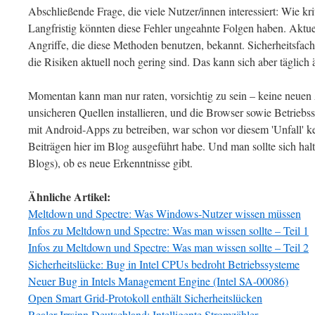
Abschließende Frage, die viele Nutzer/innen interessiert: Wie kri
Langfristig könnten diese Fehler ungeahnte Folgen haben. Aktue
Angriffe, die diese Methoden benutzen, bekannt. Sicherheitsfach
die Risiken aktuell noch gering sind. Das kann sich aber täglich 
Momentan kann man nur raten, vorsichtig zu sein – keine neu
unsicheren Quellen installieren, und die Browser sowie Betriebs
mit Android-Apps zu betreiben, war schon vor diesem 'Unfall' kei
Beiträgen hier im Blog ausgeführt habe. Und man sollte sich halt
Blogs), ob es neue Erkenntnisse gibt.
Ähnliche Artikel:
Meltdown und Spectre: Was Windows-Nutzer wissen müssen
Infos zu Meltdown und Spectre: Was man wissen sollte – Teil 1
Infos zu Meltdown und Spectre: Was man wissen sollte – Teil 2
Sicherheitslücke: Bug in Intel CPUs bedroht Betriebssysteme
Neuer Bug in Intels Management Engine (Intel SA-00086)
Open Smart Grid-Protokoll enthält Sicherheitslücken
Realer Irrsinn Deutschland: Intelligente Stromzähler