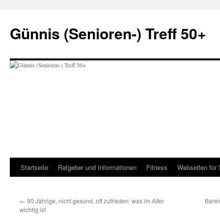
Zum
Inhalt
Günnis (Senioren-) Treff 50+
springen
Startseite
Ratgeber und Informationen
Fitness
Webseiten für 
←
90 Jährige, nicht gesund, oft zufrieden; was im Alter
Barei
wichtig ist