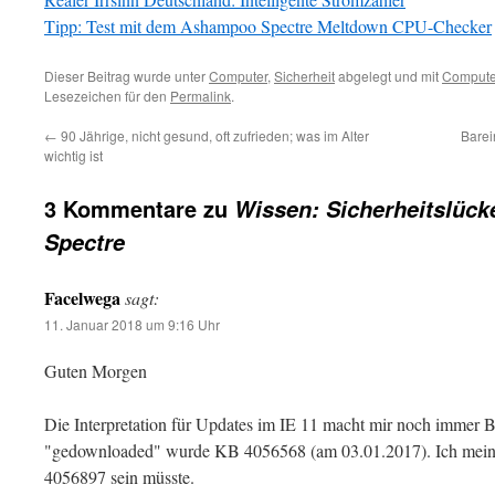
Tipp: Test mit dem Ashampoo Spectre Meltdown CPU-Checker
Dieser Beitrag wurde unter
Computer
,
Sicherheit
abgelegt und mit
Compute
Lesezeichen für den
Permalink
.
←
90 Jährige, nicht gesund, oft zufrieden; was im Alter
Barei
wichtig ist
3 Kommentare zu
Wissen: Sicherheitslüc
Spectre
Facelwega
sagt:
11. Januar 2018 um 9:16 Uhr
Guten Morgen
Die Interpretation für Updates im IE 11 macht mir noch immer
"gedownloaded" wurde KB 4056568 (am 03.01.2017). Ich meine,
4056897 sein müsste.