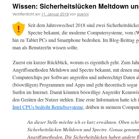
Wissen: Sicherheitslücken Meltdown un
Veröffentlicht am
11. Januar 2018
von
guenni
Seit dem Jahreswechsel 2018 sind zwei Sicherheitslüc
Spectre bekannt, die moderne Computersysteme, vom (
hin zu Tablet PCs und Smartphone bedrohen. Im Blog-Beitrag g
man als Benutzer/in wissen sollte.
Zuerst ein kurzer Rückblick, worum es eigentlich geht. Zum J
Angriffsmethoden Meltdown und Spectre bekannt, mit denen man
Computerchips per Software angreifen und unberechtigt Daten ab
(böswilligen) Programmen und Apps und geht theoretisch sogar
Surfen im Internet. Damit könnten böswillige Angreifer Kennwör
den Geräten der Nutzer stehlen. Eine erste Information hatte ich
Intel CPUs bedroht Betriebssysteme
, drüben in meinem Comput
An dieser Stelle möchte ich es kurz erwähnen. Oben schr
Sicherheitslücken Meltdown und Spectre. Genau genomm
Angriffsmethoden. Die Sicherheitslücken haben andere