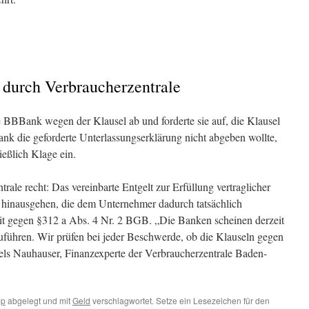
durch Verbraucherzentrale
 BBBank wegen der Klausel ab und forderte sie auf, die Klausel
nk die geforderte Unterlassungserklärung nicht abgeben wollte,
ießlich Klage ein.
rale recht: Das vereinbarte Entgelt zur Erfüllung vertraglicher
en hinausgehen, die dem Unternehmer dadurch tatsächlich
mit gegen §312 a Abs. 4 Nr. 2 BGB. „Die Banken scheinen derzeit
nzuführen. Wir prüfen bei jeder Beschwerde, ob die Klauseln gegen
iels Nauhauser, Finanzexperte der Verbraucherzentrale Baden-
pp
abgelegt und mit
Geld
verschlagwortet. Setze ein Lesezeichen für den