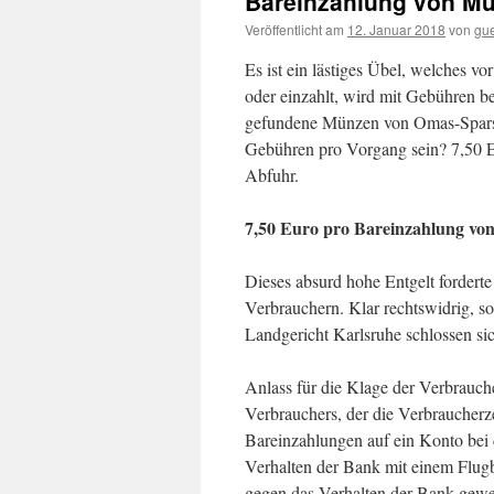
Bareinzahlung von Mü
Veröffentlicht am
12. Januar 2018
von
gu
Es ist ein lästiges Übel, welches v
oder einzahlt, wird mit Gebühren b
gefundene Münzen von Omas-Sparst
Gebühren pro Vorgang sein? 7,50 Eu
Abfuhr.
7,50 Euro pro Bareinzahlung vo
Dieses absurd hohe Entgelt forderte
Verbrauchern. Klar rechtswidrig, s
Landgericht Karlsruhe schlossen si
Anlass für die Klage der Verbrauc
Verbrauchers, der die Verbraucherze
Bareinzahlungen auf ein Konto bei 
Verhalten der Bank mit einem Flugb
gegen das Verhalten der Bank gewe