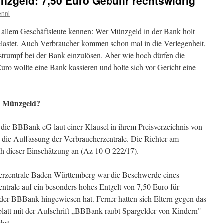
nzgeld: 7,50 Euro Gebühr rechtswidrig
enni
or allem Geschäftsleute kennen: Wer Münzgeld in der Bank holt
elastet. Auch Verbraucher kommen schon mal in die Verlegenheit,
rumpf bei der Bank einzulösen. Aber wie hoch dürfen die
ro wollte eine Bank kassieren und holte sich vor Gericht eine
n Münzgeld?
 die BBBank eG laut einer Klausel in ihrem Preisverzeichnis von
o die Auffassung der Verbraucherzentrale. Die Richter am
ch dieser Einschätzung an (Az 10 O 222/17).
herzentrale Baden-Württemberg war die Beschwerde eines
ntrale auf ein besonders hohes Entgelt von 7,50 Euro für
der BBBank hingewiesen hat. Ferner hatten sich Eltern gegen das
latt mit der Aufschrift „BBBank raubt Spargelder von Kindern"
hrt.