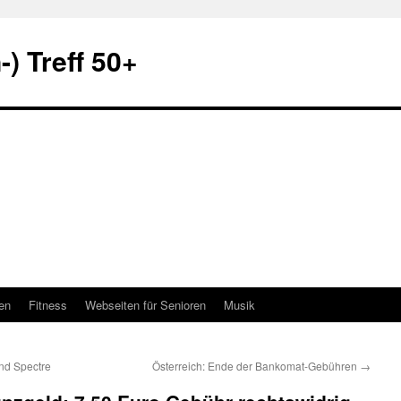
) Treff 50+
en
Fitness
Webseiten für Senioren
Musik
nd Spectre
Österreich: Ende der Bankomat-Gebühren
→