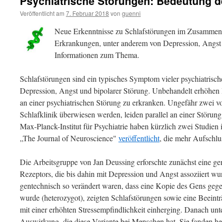
Psychiatrische Störungen: Bedeutung d
Veröffentlicht am
7. Februar 2018
von
guenni
Neue Erkenntnisse zu Schlafstörungen im Zusammenh
Erkrankungen, unter anderem von Depression, Angst u
Informationen zum Thema.
Schlafstörungen sind ein typisches Symptom vieler psychiatrisc
Depression, Angst und bipolarer Störung. Unbehandelt erhöhen 
an einer psychiatrischen Störung zu erkranken. Ungefähr zwei von
Schlafklinik überwiesen werden, leiden parallel an einer Störun
Max-Planck-Institut für Psychiatrie haben kürzlich zwei Studien 
„The Journal of Neuroscience"
veröffentlicht
, die mehr Aufschlu
Die Arbeitsgruppe von Jan Deussing erforschte zunächst eine ge
Rezeptors, die bis dahin mit Depression und Angst assoziiert wu
gentechnisch so verändert waren, dass eine Kopie des Gens gege
wurde (heterozygot), zeigten Schlafstörungen sowie eine Beeintr
mit einer erhöhten Stressempfindlichkeit einherging. Danach unt
Auswirkung, die diese Variante bei Menschen hat. Sie fanden he