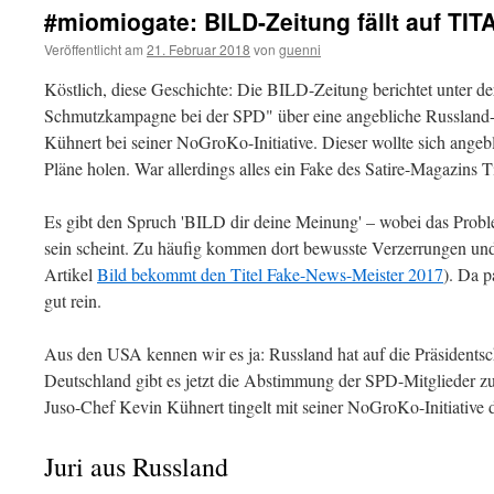
#miomiogate: BILD-Zeitung fällt auf TIT
Veröffentlicht am
21. Februar 2018
von
guenni
Köstlich, diese Geschichte: Die BILD-Zeitung berichtet unter d
Schmutzkampagne bei der SPD" über eine angebliche Russland
Kühnert bei seiner NoGroKo-Initiative. Dieser wollte sich angebl
Pläne holen. War allerdings alles ein Fake des Satire-Magazins Ti
Es gibt den Spruch 'BILD dir deine Meinung' – wobei das Pr
sein scheint. Zu häufig kommen dort bewusste Verzerrungen un
Artikel
Bild bekommt den Titel Fake-News-Meister 2017
). Da 
gut rein.
Aus den USA kennen wir es ja: Russland hat auf die Präsidents
Deutschland gibt es jetzt die Abstimmung der SPD-Mitglieder 
Juso-Chef Kevin Kühnert tingelt mit seiner NoGroKo-Initiative d
Juri aus Russland