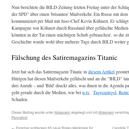
Nun berichtete die BILD-Zeitung letzten Freitag unter der Sch
der SPD" über einen 'brisanten' Mailverkehr. Ein Russe mit dem
kommuniziert per Mail mit Juso-Chef Kevin Kühnert. Er schlägt
Kampagne von Köhnert durch Russland über gefälschte Medien-K
könnten in der Tat einen mächtigen Schub gebrauchen', so die zi
Geschichte wurde wohl über mehrere Tage durch BILD weiter 
Fälschung des Satiremagazins Titanic
Jetzt hat sich das Satiremagazin Titanic in
diesem Artikel
geoutet
Hürtgen hat diesen Mailverkehr gefälscht und an die "BILD" lan
drei Anrufe – und 'Bild' druckt alles, was ihnen in die Agenda paß
geht gerade durch die Medien, wie bei
n-tv
,
Tagesspiegel
,
Bent
Schaden.
Dieser Beitrag wurde unter
Allgemein
abgelegt und mit
Allgemein
verschlag
Permalink
.
←
Forscher entdecken 65 neue Risiko-Merkmale für
Candide T