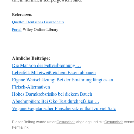
Referenzen:
Quelle: Deutsches Gesundheits
Portal
Wiley Online-Library
Ähnliche Beiträge:
Die Mär von der Fettverbrennung …
Leberfett: Mit eiweißreichem Essen abbauen
Eigene Wertschätzung: Bei der Ernährung fängt es an
Fleisch-Alternativen
Hohes Darmkrebsrisiko bei dickem Bauch
Abnehmpillen: Bei Öko-Test durchgefallen …
Veganer/vegetarischer Fleischersatz enthält zu viel Salz
Dieser Beitrag wurde unter
Gesundheit
abgelegt und mit
Gesundheit
versch
Permalink
.