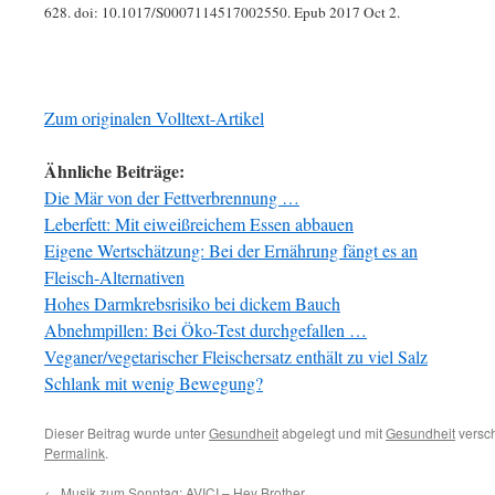
628. doi: 10.1017/S0007114517002550. Epub 2017 Oct 2.
Zum originalen Volltext-Artikel
Ähnliche Beiträge:
Die Mär von der Fettverbrennung …
Leberfett: Mit eiweißreichem Essen abbauen
Eigene Wertschätzung: Bei der Ernährung fängt es an
Fleisch-Alternativen
Hohes Darmkrebsrisiko bei dickem Bauch
Abnehmpillen: Bei Öko-Test durchgefallen …
Veganer/vegetarischer Fleischersatz enthält zu viel Salz
Schlank mit wenig Bewegung?
Dieser Beitrag wurde unter
Gesundheit
abgelegt und mit
Gesundheit
versch
Permalink
.
←
Musik zum Sonntag: AVICI – Hey Brother